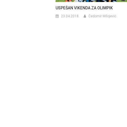
USPEŠAN VIKENDA ZA OLIMPIK
23.04.2018.
Čedomir Milojević