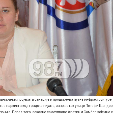
планираних пројеката санације и проширења путне инфраструктуре 
ење паркинга код градске пијаце, завршетак улице Петефи Шандор
поније. Поред тога, локалне самоуправе Апатин и Сомбор заједно с