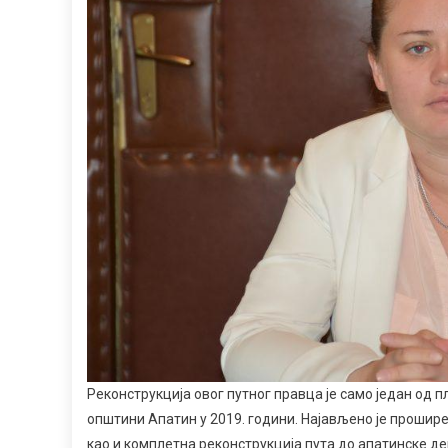
Реконструкција овог путног правца је само један од 
општини Апатин у 2019. години. Најављено је прошир
као и комплетна реконструкција пута до апатинске де