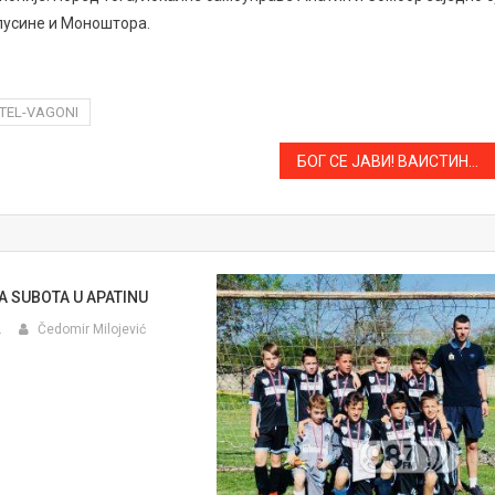
пусине и Моноштора.
TEL-VAGONI
БОГ СЕ ЈАВИ! ВАИСТИНУ СЕ ЈАВИ!СЛУЖЕНА ЛИТУРГИЈА И ОСВЕШТАНА ВОДА У ХРАМУ САБОР СВЕТИХ АПАСТОЛА У АПАТИНУ
 SUBOTA U APATINU
.
Čedomir Milojević