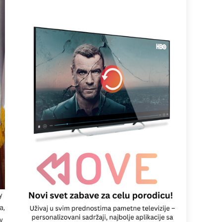
у
а,
у