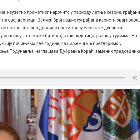
, изузетно прометног нарочито у периоду летње сезоне, грађани
на овој деоници. Велики број наших суграђана користи овај права
но је важно што ова деоница прати трасу европске дунавске
шу општину, што може бити додатни подстицај развоју туризма. На
укцију почињемо ове године, са циљем да је претворимо у
Горње Подунавље, наглашава Дубравка Kораћ, заменик председник