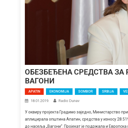
ОБЕЗБЕЂЕНА СРЕДСТВА ЗА 
ВАГОНИ
APATIN
EKONOMIJA
SOMBOR
SRBIJA
VE
18.01.2019.
Radio Dunav
У оквиру пројекта Градимо заједно, Министарство прив
аплицирала општина Апатин, средства у износу 28.519
до насеља „Вагони“. Пројекат је подржала и Европска