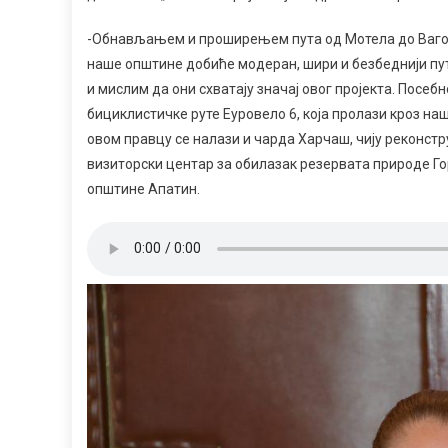
-Обнављањем и проширењем пута од Мотела до Вагона
наше општине добиће модеран, шири и безбеднији пут 
и мислим да они схватају значај овог пројекта. Посеб
бициклистичке руте Еуровело 6, која пролази кроз на
овом правцу се налази и чарда Харчаш, чију реконстр
визиторски центар за обилазак резервата природе 
општине Апатин.