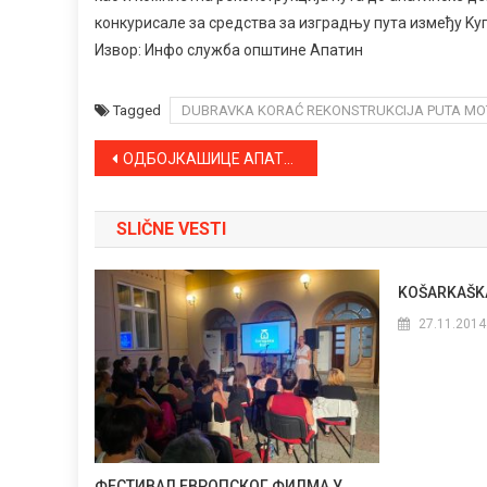
конкурисале за средства за изградњу пута између Kу
Извор: Инфо служба општине Апатин
Tagged
DUBRAVKA KORAĆ REKONSTRUKCIJA PUTA MO
Kretanje
ОДБОЈКАШИЦЕ АПАТИНА СУТРА У ОСИЈЕКУ
članka
SLIČNE VESTI
KOŠARKAŠKA
27.11.2014
ФЕСТИВАЛ ЕВРОПСКОГ ФИЛМА У