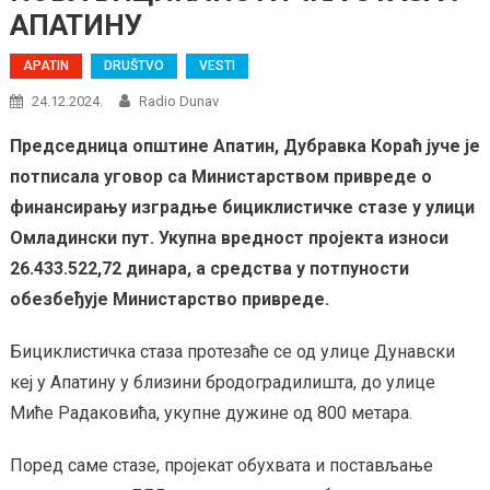
АПАТИНУ
APATIN
DRUŠTVO
VESTI
24.12.2024.
Radio Dunav
Председница општине Апатин, Дубравка Кораћ јуче је
потписала уговор са Министарством привреде о
финансирању изградње бициклистичке стазе у улици
Омладински пут. Укупна вредност пројекта износи
26.433.522,72 динара, а средства у потпуности
обезбеђује Министарство привреде.
Бициклистичка стаза протезаће се од улице Дунавски
кеј у Апатину у близини бродоградилишта, до улице
Миће Радаковића, укупне дужине од 800 метара.
Поред саме стазе, пројекат обухвата и постављање