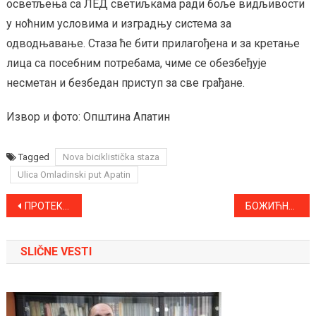
осветљења са ЛЕД светиљкама ради боље видљивости
у ноћним условима и изградњу система за
одводњавање. Стаза ће бити прилагођена и за кретање
лица са посебним потребама, чиме се обезбеђује
несметан и безбедан приступ за све грађане.
Извор и фото: Општина Апатин
Tagged
Nova biciklistička staza
Ulica Omladinski put Apatin
Kretanje
ПРОТЕКЛЕ СЕДМИЦЕ НА ПОДРУЧЈУ АПАТИНСКЕ ОПШТИНЕ ДВЕ САОБРАЋАЈНЕ НЕЗГОДЕ
БОЖИЋНА ПОРУКА АПАТИНСКОГ ЖУПНИКА ЈАКОБА ФАЈФЕРА
članka
SLIČNE VESTI