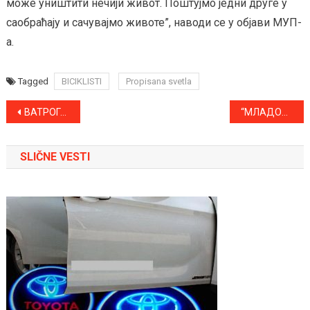
може уништити нечији живот. Поштујмо једни друге у
саобраћају и сачувајмо животе”, наводи се у објави МУП-
а.
Tagged
BICIKLISTI
Propisana svetla
Kretanje
ВАТРОГАСЦИ УПОЗОРАВАЈУ НА ОПАСНОСТИ ТОКОМ ГРЕЈНЕ СЕЗОНЕ
“МЛАДОСТ” ДОМАЋИН, ПРИГРЕВЧАНИ И СВИЛОЈЕВЧАНИ ГОСТУЈУ
članka
SLIČNE VESTI