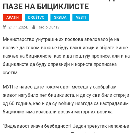
ПАЗЕ НА БИЦИКЛИСТЕ
APATIN
DRUŠTVO
SRBIJA
VESTI
21.11.2024.
Radio Dunav
Министарство унутрашњих послова апеловало је на
возаче да током вожње буду пажљивији и обрате више
пажње на бициклисте, као и да поштују прописе, али и на
бициклисте да буду опрезнији и користе прописана
светла.
МУП је навео да је током овог месеца у саобраћају
живот изгубило пет бициклиста, и да су сви били старији
од 60 година, као и да су већину незгода са настрадалим
бициклистима изазвали возачи моторних возила.
“Видљивост значи безбедност! Један тренутак непажње