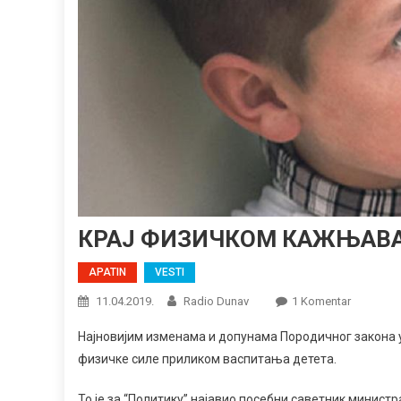
КРАЈ ФИЗИЧКОМ КАЖЊАВА
APATIN
VESTI
Na
11.04.2019.
Radio Dunav
1 Komentar
КРАЈ
Најновијим изменама и допунама Породичног закона
ФИЗИЧК
физичке силе приликом васпитања детета.
КАЖЊА
ДЕЦЕ
То је за “Политику” најавио посебни саветник минис