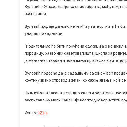
У
Вулевић. Смисао увођења ових забрана, међутим, ни
СРБИЈИ
васпитања.
Вулевић додаје да нико неће ићи у затвор, нити ће би
ударац по задњици.
“Родитељима ће бити понуђена едукација о ненасилни
породицу, развојних саветовалишта, школа за родите
је мењање ставова и понашања процес за који је потр
Вулевић подсећа да је садашњим законом већ предв
континуирано спроводи физичко кажњавање, које се
Циљ измена закона јесте да у свести родитеља посто
васпитавању малишана није неопходно користити прут
Извор-
021rs