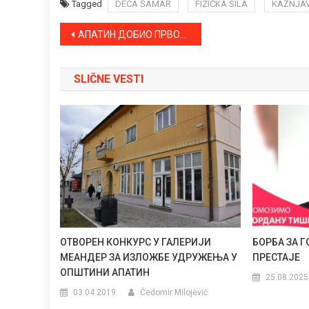
Tagged
DECA ŠAMAR
FIZIČKA SILA
KAŽNJAV
Kretanje
АПАТИН ДОБИО ПРВОГ МЕЂУНАРОДНОГ КАЈАКАШКОГ СУДИЈУ
članka
SLIČNE VESTI
ОТВОРЕН КОНКУРС У ГАЛЕРИЈИ
БОРБА ЗА 
МЕАНДЕР ЗА ИЗЛОЖБЕ УДРУЖЕЊА У
ПРЕСТАЈЕ
ОПШТИНИ АПАТИН
25.08.2025
03.04.2019.
Čedomir Milojević