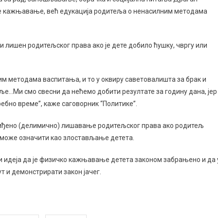
је кажњавање, већ едукација родитеља о ненасилним методама
ти лишен родитељског права ако је дете добило ћушку, чвргу или
м методама васпитања, и то у оквиру саветовалишта за брак и
ље…Ми смо свесни да нећемо добити резултате за годину дана, јер
ебно време”, каже саговорник “Политике”.
иђено (делимично) лишавање родитељског права ако родитељ
 може означити као злостављање детета.
ји идеја да је физичко кажњавање детета законом забрањено и да 
 и демонстрирати закон јачег.