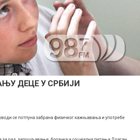
ЊУ ДЕЦЕ У СРБИЈИ
 уводи се потпуна забрана физичког кажњавања и употребе
ОМ
ВАЊУ
тра за рад, запошљавање, борачка и социјална питања Драган