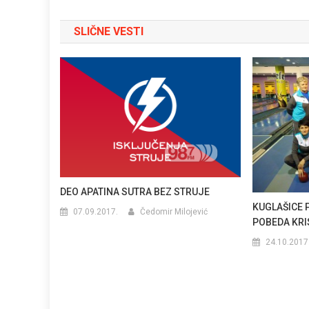
članka
SLIČNE VESTI
DEO APATINA SUTRA BEZ STRUJE
KUGLAŠICE 
07.09.2017.
Čedomir Milojević
POBEDA KRI
24.10.2017