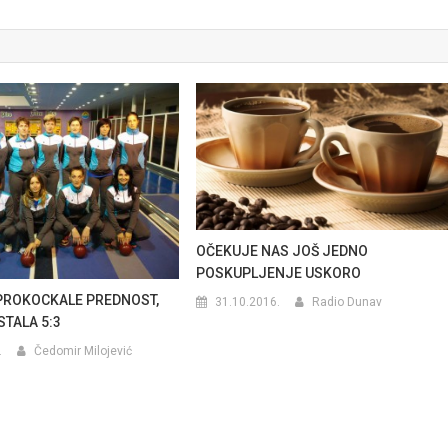
OČEKUJE NAS JOŠ JEDNO
POSKUPLJENJE USKORO
PROKOCKALE PREDNOST,
31.10.2016.
Radio Dunav
STALA 5:3
.
Čedomir Milojević