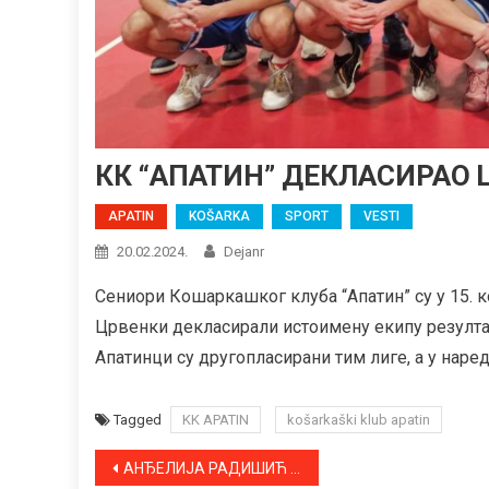
КК “АПАТИН” ДЕКЛАСИРАО 
APATIN
KOŠARKA
SPORT
VESTI
20.02.2024.
Dejanr
Сениори Кошаркашког клуба “Апатин” су у 15. к
Црвенки декласирали истоимену екипу резултатом
Апатинци су другопласирани тим лиге, а у наредн
Tagged
KK APATIN
košarkaški klub apatin
Kretanje
АНЂЕЛИЈА РАДИШИЋ ПРВАКИЊА ВОЈВОДИНЕ У ШАХУ