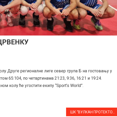
ЦРВЕНКУ
олу Друге регионалне лиге север група Б на гостовању у
 65:104, по четвртинама 21:23, 9:36, 16:21 и 19:24.
ом колу ће угостити екипу “Sport’s World”.
ШК “ВУЛКАН ПРОТЕКТОР” ПОКРЕЋЕ ШКОЛУ ШАХА