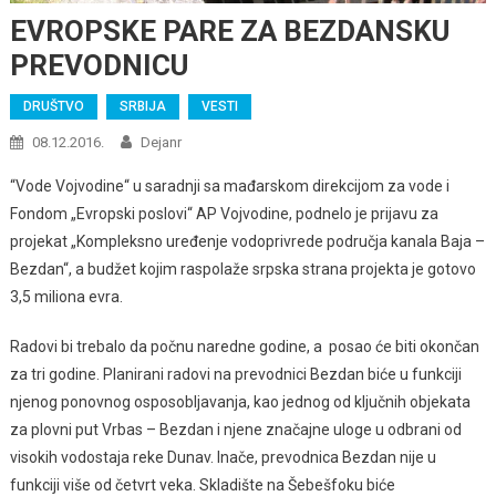
EVROPSKE PARE ZA BEZDANSKU
PREVODNICU
DRUŠTVO
SRBIJA
VESTI
08.12.2016.
Dejanr
“Vode Vojvodine“ u saradnji sa mađarskom direkcijom za vode i
Fondom „Evropski poslovi“ AP Vojvodine, podnelo je prijavu za
projekat „Kompleksno uređenje vodoprivrede područja kanala Baja –
Bezdan“, a budžet kojim raspolaže srpska strana projekta je gotovo
3,5 miliona evra.
Radovi bi trebalo da počnu naredne godine, a posao će biti okončan
za tri godine. Planirani radovi na prevodnici Bezdan biće u funkciji
njenog ponovnog osposobljavanja, kao jednog od ključnih objekata
za plovni put Vrbas – Bezdan i njene značajne uloge u odbrani od
visokih vodostaja reke Dunav. Inače, prevodnica Bezdan nije u
funkciji više od četvrt veka. Skladište na Šebešfoku biće