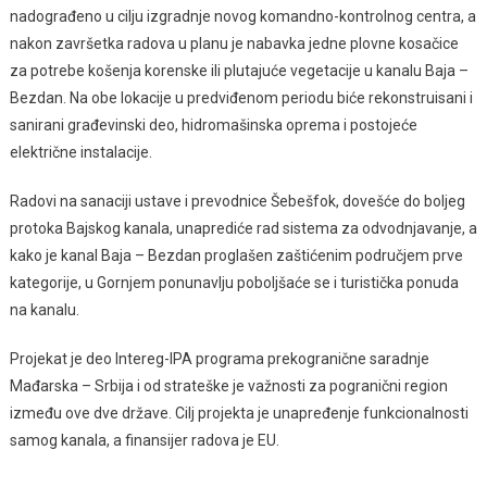
nadograđeno u cilju izgradnje novog komandno-kontrolnog centra, a
nakon završetka radova u planu je nabavka jedne plovne kosačice
za potrebe košenja korenske ili plutajuće vegetacije u kanalu Baja –
Bezdan. Na obe lokacije u predviđenom periodu biće rekonstruisani i
sanirani građevinski deo, hidromašinska oprema i postojeće
električne instalacije.
Radovi na sanaciji ustave i prevodnice Šebešfok, dovešće do boljeg
protoka Bajskog kanala, unaprediće rad sistema za odvodnjavanje, a
kako je kanal Baja – Bezdan proglašen zaštićenim područjem prve
kategorije, u Gornjem ponunavlju poboljšaće se i turistička ponuda
na kanalu.
Projekat je deo Intereg-IPA programa prekogranične saradnje
Mađarska – Srbija i od strateške je važnosti za pogranični region
između ove dve države. Cilj projekta je unapređenje funkcionalnosti
samog kanala, a finansijer radova je EU.