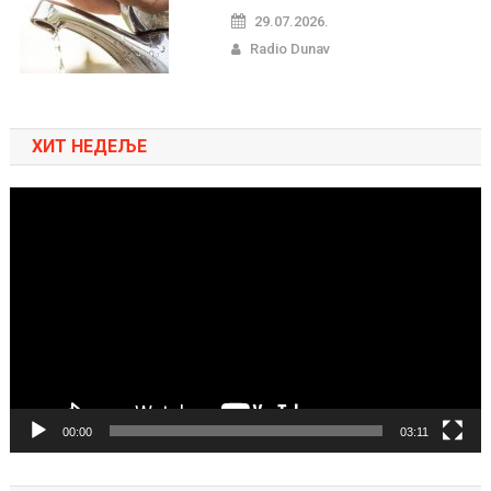
29.07.2026.
Radio Dunav
ХИТ НЕДЕЉЕ
Pregledač
video
zapisa
00:00
03:11