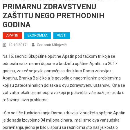
PRIMARNU ZDRAVSTVENU
ZAŠTITU NEGO PRETHODNIH
GODINA
APATIN
EKONOMIJA
VESTI
12.10.2017.
Čedomir Milojević
Na 16. sednici Skupštine opštine Apatin pod tačkom tri koja se
odnosila na izmene i dopune o budžetu opštine Apatin za 2017.
godinu, za reč se javila pomoćnica direktora Doma zdravlja u
Apatinu, Branka Bajić koja je govorila o nagomilanim problemima
koji su zatečeni nakon dolaska u ovu zdravstvenu ustanovu. Ona se
zahvalila lokalnoj samoupravu koja je posvetila više pažnje i truda u
rešavanju ovih problema.
-Što se tiče funkcionisanja Doma zdravlja iz budžeta opštine Apatin
je do sada izdvojeno 34 miliona dinara. Imali smo dva vansudska
poravnanja, jedno je bilo u sporu sa radnicima što nas je koštalo