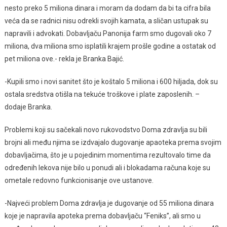
nesto preko 5 miliona dinara i moram da dodam da bi ta cifra bila
veća da se radnici nisu odrekli svojih kamata, a sličan ustupak su
napravili i advokati. Dobavljaču Panonija farm smo dugovali oko 7
miliona, dva miliona smo isplatili krajem prošle godine a ostatak od
pet miliona ove.- rekla je Branka Bajić.
-Kupili smo i novi sanitet što je koštalo 5 miliona i 600 hiljada, dok su
ostala sredstva otišla na tekuće troškove i plate zaposlenih. –
dodaje Branka.
Problemi koji su sačekali novo rukovodstvo Doma zdravlja su bili
brojni ali među njima se izdvajalo dugovanje apaoteka prema svojim
dobavljačima, što je u pojedinim momentima rezultovalo time da
određenih lekova nije bilo u ponudi ali i blokadama računa koje su
ometale redovno funkcionisanje ove ustanove.
-Najveći problem Doma zdravlja je dugovanje od 55 miliona dinara
koje je napravila apoteka prema dobavljaču “Feniks”, ali smo u