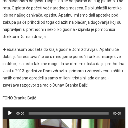
međusobnom dogovoru uspeli da se nagodimo da dug platimo u 48
rata. Otplata će početi već narednog meseca. Da bi ublažili teret koji
ide na našeg osnivača, opštinu Apatinu, mi smo dali apoteke pod
zakupa pa će prihodi od toga odlaziti na plaćanja dugovanja koji su
napravljeni u prethodnih nekoliko godina.- izjavila je pomoćnica
direktora Doma zdravlja.
-Rebalansom budžeta do kraja godine Dom zdravlja u Apatinu će
dobiti još sredstava što će u mnogome pomoći funkcionisanje ove
institucije, ali isto tako ne mogu da se otmem utisku da je prethodna
vlast u 2013. godini za Dom zdravlja i primarnu zdravstvenu zaštitu
naših građana opredelila samo milion i trista hiljada dinara.-
završava razgovor za radio Dunav, Branka Bajić.
FONO Branka Bajić
Pregledač
00:00
00:00
zvučnih
zapisa