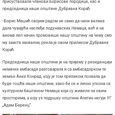
присуствовали чланови Борисове породице, као и
председница наше општине Дубравка Кораћ.
-Борис Машић својим радом не само да чини велика
дала чувајући наслеђе подунавских Немаца, већ и на
веома леп начин промовише нашу општину на чему смо
му заиста захвални, рекла је овом приликом Дубравка
Кораћ.
Председница наше општине је на пријему у резиденцији
немачке амбасаде разговарала и са амбасадорком те
земље Анке Конрад, коју је том приликом позвала да
буде гошћа наше општине, како би се и лично упозна са
културном баштином Немаца који су живели на овим
просторима, а коју уз подршку општине Апатин негује УГ
„Адам Беренц“.