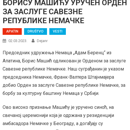
БОРИСУ МАШИЋУ УРУЧЕН ОРДЕН
ЗА ЗАСЛУГЕ САВЕЗНЕ
РЕПУБЛИКЕ НЕМАЧКЕ
APATIN
DRUŠTVO
VESTI
02.03.2023.
Dejanr
Председник удружења Немаца „Адам Беренц“ из
Апатина, Борис Машић одликован је Орденом за заслуге
Савезне републике Немачке. Наш суграђанин је указом
председника Немачке, Франк-Валтера Штајнмајера
добио Орден за заслуге Савезне републике Немачке, за
борбу за културну баштину Немаца у Србији.
Ово високо признање Машићу је уручено синоћ, на
свечаној церемонији која је одржана у резиденцији
амбасадора Немачке у Београду, а догађају су