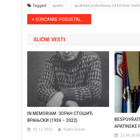
Tagged
apatin
apatinka pobednica 24 kitchen Serb
Kretanje
SONĆANKE POSUSTALE U FINIŠU
članka
SLIČNE VESTI
IN MEMORIAM: ЗОРАН СТОШИЋ
BESPOVRAT
ВРАЊСКИ (1936 – 2022)
APATINSKE 
22.12.2022.
Radio Dunav
22.06.2018