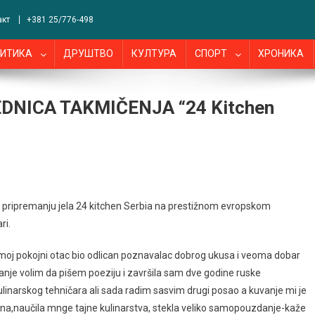
акт
+381 25/776-498
ИТИКА
ДРУШТВО
КУЛТУРА
СПОРТ
ХРОНИКА
DNICA TAKMIČENJA “24 Kitchen
 u pripremanju jela 24 kitchen Serbia na prestižnom evropskom
ri.
je moj pokojni otac bio odlican poznavalac dobrog ukusa i veoma dobar
vanje volim da pišem poeziju i završila sam dve godine ruske
linarskog tehničara ali sada radim sasvim drugi posao a kuvanje mi je
orana,naučila mnge tajne kulinarstva, stekla veliko samopouzdanje-kaže