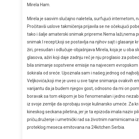
Mirela Ham.
Mirela je sasvim slučajno naletela, surfujući internetom, 
Pročitavši uslove takmičenja prijavila se ne očekujući pobe
tako i šalje amaterski snimak pripreme.Nema laži,nema 
snimak I recept,koji se postavlja na njihov sajt i glasanje 
žiri, presudan i odlučuje-objašnjava Mirela, koja je u oba 
glasova, ažiri koji daje zadnju reč je nju proglasio za po
bila snimanje sopstvene emisije na najvecem evropskom ku
šokirala od sreće. Upoznala sam i našeg jednog od najbolji
Veljkovića,koji me je uveo u sve tajne snimanja ovakvih emis
varijantu da ja budem njegov gost, odnosno da mi on pom
boravak sa tom ekipom je bio fenomenalan i jedno nezabo
iz svoje zemlje da oprobaju svoje kulinarsko umeće. Za kra
kineskog seckana piletina, jer je ta epizoda imala naziv p
priču,druženje i umetnički rad sa životnim namirnicama izr
proteklog meseca emitovana na 24kitchen Serbia.