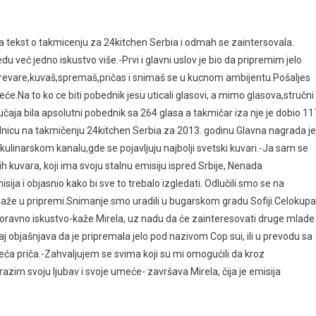
na tekst o takmicenju za 24kitchen Serbia i odmah se zaintersovala.
du već jedno iskustvo više.-Prvi i glavni uslov je bio da pripremim jelo
prevare,kuvaš,spremaš,pričas i snimaš se u kucnom ambijentu.Pošaljes
kreće.Na to ko ce biti pobednik jesu uticali glasovi, a mimo glasova,stručni
slučaja bila apsolutni pobednik sa 264 glasa a takmičar iza nje je dobio 11
bednicu na takmičenju 24kitchen Serbia za 2013. godinu.Glavna nagrada je
linarskom kanalu,gde se pojavljuju najbolji svetski kuvari.-Ja sam se
h kuvara, koji ima svoju stalnu emisiju ispred Srbije, Nenada
ija i objasnio kako bi sve to trebalo izgledati. Odlučili smo se na
aže u pripremi.Snimanje smo uradili u bugarskom gradu Sofiji.Celokup
ravno iskustvo-kaže Mirela, uz nadu da će zainteresovati druge mlade
j objašnjava da je pripremala jelo pod nazivom Cop sui, ili u prevodu sa
ileća priča.-Zahvaljujem se svima koji su mi omogućili da kroz
azim svoju ljubav i svoje umeće- završava Mirela, čija je emisija