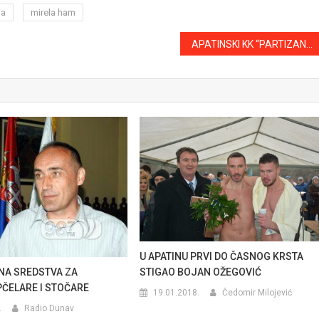
ia
mirela ham
APATINSKI KK “PARTIZAN” NA TAKMIČENJIMA ŠIROM ZEMLJE
U APATINU PRVI DO ČASNOG KRSTA
NA SREDSTVA ZA
STIGAO BOJAN OŽEGOVIĆ
PČELARE I STOČARE
19.01.2018.
Čedomir Milojević
.
Radio Dunav