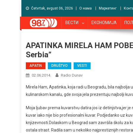
Četvrtak, avgust 06, 2026
О нама
Маркетинг
Конт
ВЕСТИ
ЕКОНОМИЈА
ПОЛ
APATINKA MIRELA HAM POBE
Serbia”
APATIN
DRUŠTVO
VESTI
02.06.2014.
Radio Dunav
Mirela Ham, Apatinka, koja radi u Beogradu, bila najbolja
kulinarskom kanalu, gde svoja jela prezentuju najbolji kuva
Moja ljubav prema kuvarstvu datira jos iz detinjstva,jer 
kuvar iako nije bio profesionalni kuvar. Podjedanko uz ku
knjizevnosti.Dolaskom u Beograd sam završila školu za ku
ostala strast. Radila sam u nekoliko najprestiznijih rest