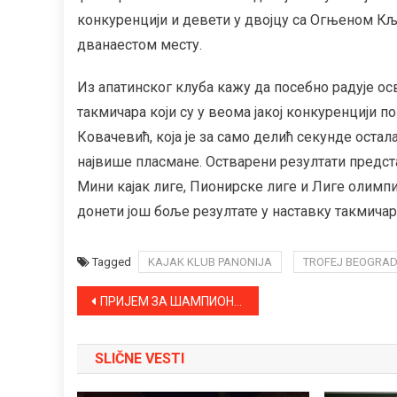
конкуренцији и девети у двојцу са Огњеном К
дванаестом месту.
Из апатинског клуба кажу да посебно радује о
такмичара који су у веома јакој конкуренцији п
Ковачевић, која је за само делић секунде остал
највише пласмане. Остварени резултати предста
Мини кајак лиге, Пионирске лиге и Лиге олимпи
донети још боље резултате у наставку такмичар
Tagged
KAJAK KLUB PANONIJA
TROFEJ BEOGRA
Kretanje
ПРИЈЕМ ЗА ШАМПИОНЕ: КОШАРКАШИ КК „АПАТИН“ УНЕЛИ ПЕХАР У ОПШТИНУ
članka
SLIČNE VESTI