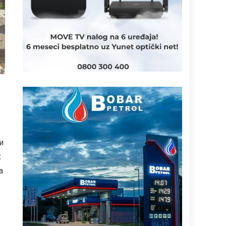
и
х
а