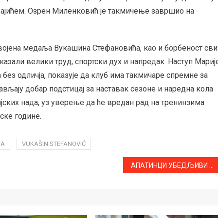
љајићем. Озрен Миленковић је такмичење завршио на
својена медаља Вукашина Стефановића, као и борбеност сви
оказали велики труд, спортски дух и напредак. Наступ Мариј
а без одличја, показује да клуб има такмичаре спремне за
вљају добар подстицај за наставак сезоне и наредна кола
јских нада, уз уверење да ће вредан рад на тренинзима
ске године.
DA
VUKAŠIN STEFANOVIĆ
АПАТИНЦИ УБЕДЉИВИ У ПАНОНИЈИ