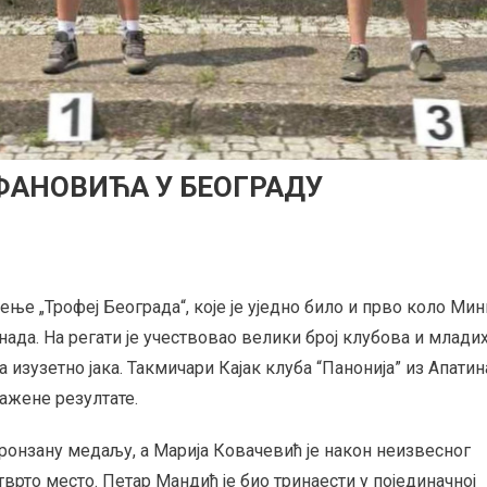
ФАНОВИЋА У БЕОГРАДУ
ње „Трофеј Београда“, које је уједно било и прво коло Мин
нада. На регати је учествовао велики број клубова и млади
а изузетно јака. Такмичари Кајак клуба “Панонија” из Апатин
ажене резултате.
ронзану медаљу, а Марија Ковачевић је након неизвесног
тврто место. Петар Мандић је био тринаести у појединачној