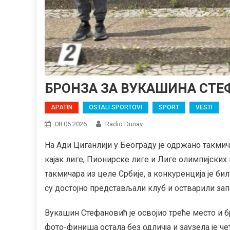
БРОНЗА ЗА ВУКАШИНА СТЕ
APATIN
OSTALI SPORTOVI
SPORT
VESTI
08.06.2026.
Radio Dunav
На Ади Циганлији у Београду је одржано такмиче
кајак лиге, Пионирске лиге и Лиге олимпијских 
такмичара из целе Србије, а конкуренција је бил
су достојно представљали клуб и остварили зап
Вукашин Стефановић је освојио треће место и б
фото-финиша остала без одличја и заузела је че