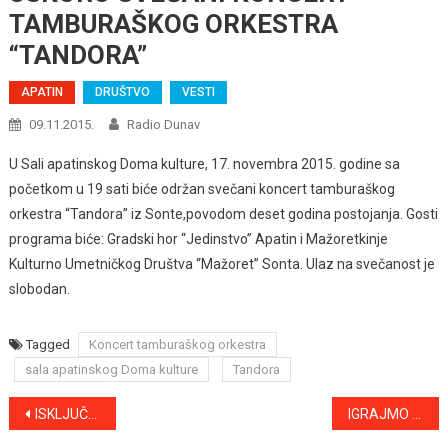
TAMBURAŠKOG ORKESTRA
“TANDORA”
APATIN
DRUŠTVO
VESTI
09.11.2015.
Radio Dunav
U Sali apatinskog Doma kulture, 17. novembra 2015. godine sa
početkom u 19 sati biće održan svečani koncert tamburaškog
orkestra “Tandora” iz Sonte,povodom deset godina postojanja. Gosti
programa biće: Gradski hor “Jedinstvo” Apatin i Mažoretkinje
Kulturno Umetničkog Društva “Mažoret” Sonta. Ulaz na svečanost je
slobodan.
Tagged
Koncert tamburaškog orkestra
sala apatinskog Doma kulture
Tandora
Kretanje
ISKLJUČENJE STRUJE ZBOG SEČE GRANA
IGRAJMO ZA NEMANJU