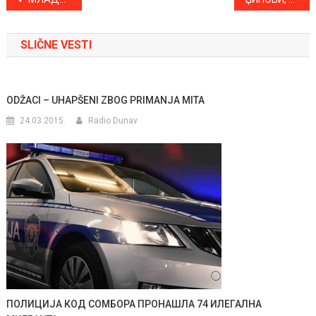
Kretanje
članka
SLIČNE VESTI
ODŽACI – UHAPŠENI ZBOG PRIMANJA MITA
24.03.2015.
Radio Dunav
ПОЛИЦИЈА КОД СОМБОРА ПРОНАШЛА 74 ИЛЕГАЛНА