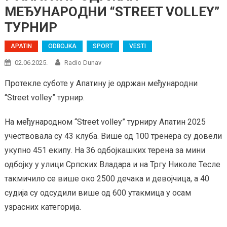
МЕЂУНАРОДНИ “STREET VOLLEY”
ТУРНИР
APATIN
ODBOJKA
SPORT
VESTI
02.06.2025.
Radio Dunav
Протекле суботе у Апатину је одржан међународни
“Street volley” турнир.
На међународном “Street volley” турниру Апатин 2025
учествовала су 43 клуба. Више од 100 тренера су довели
укупно 451 екипу. На 36 одбојкашких терена за мини
одбојку у улици Српских Владара и на Тргу Николе Тесле
такмичило се више око 2500 дечака и девојчица, а 40
судија су одсудили више од 600 утакмица у осам
узрасних категорија.