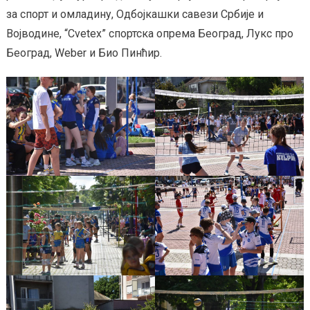
за спорт и омладину, Одбојкашки савези Србије и
Војводине, “Cvetex” спортска опрема Београд, Лукс про
Београд, Weber и Био Пинћир.