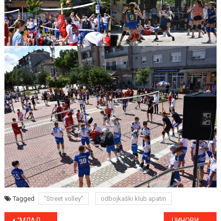
Tagged
“Street volley”
odbojkaški klub apatin
“МЛАДОСТ” СЕ ПОРАЗОМ ОПРОСТИЛА ОД СВОЈЕ ПУБЛИКЕ
ЏИНОВИ, СТРАШИЛА И НЕШТО ТРЕЋЕ, ПРЕДСТАВЉАЊЕ КЊИГЕ ДЕЈАНА АЛЕКСИЋА