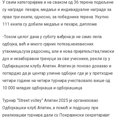
У свим категоријама и на сваком од 36 терена подељене
су награде: пехари, медаље и индивидуалне награде за
прве три екипе, односно, за победнике терена. Укупно
111 екипа су добили медаље и пехаре, дипломе.
-Током целог дана у суботу виђена је не само лепа
одбојка, већ и много сјајних потеза,неизвесних
утакмица,суза радосниц, али и нова пријатељства,тимски
дух и незаборавни тренуци за све учеснике, рекли су у
Одбајкашком клубу Апатин. Апатин је поново доказао и
потврдио да је центар уличне одбојке где је у претходне
четири године на четири турнира учествовало више од
10 000 младих одбојкаша и одбојкашица.
Турнир “Street volley” Апатин 2025 је организовао
Одбојкашки клуб Апатин, а помоћ и подршку при
реализацији турнира дали су Покрајински секретаријат