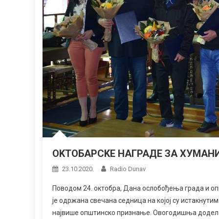
ОKТОБАРСKЕ НАГРАДЕ ЗА ХУМАН
23.10.2020.
Radio Dunav
Поводом 24. октобра, Дана ослобођења града и оп
је одржана свечана седница на којој су истакнут
највише општинско признање. Овогодишња додела 