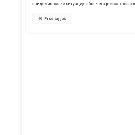
епидемиолошке ситуације због чега је изостала св
Pročitaj još