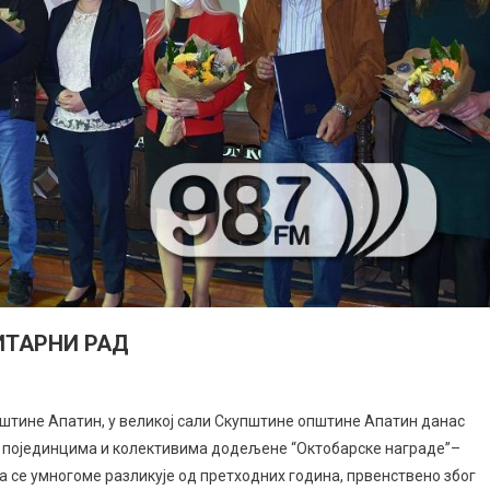
ИТАРНИ РАД
штине Апатин, у великој сали Скупштине општине Апатин данас
им појединцима и колективима додељене “Октобарске награде”–
се умногоме разликује од претходних година, првенствено због