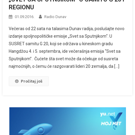
REGIONU
01.09.2016.
Radio Dunav
Večeras od 22 sata na talasima Dunav radija, poslušajte novo
izdanje spoljnopolitičke emisije „Svet sa Sputnjikom“. U
SUSRET samitu G 20, koji se održava u kineskom gradu
Hangdžou 4. i 5. septembra, ide večerašnja emisija “Svet sa
Sputnjikom”. Čućete šta svet može da očekuje od susreta
najmoćnijih, o čemu će razgovarati lideri 20 zemalja, da […]
Pročitaj još