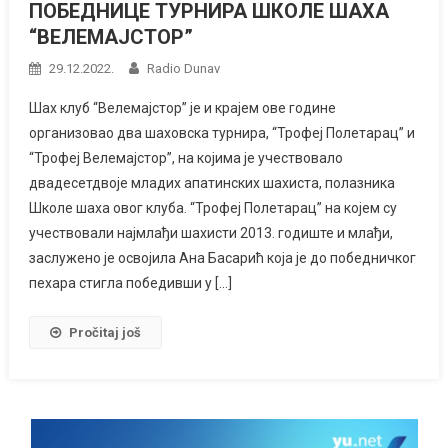
ПОБЕДНИЦЕ ТУРНИРА ШКОЛЕ ШАХА
“ВЕЛЕМАЈСТОР”
29.12.2022.
Radio Dunav
Шах клуб “Велемајстор” је и крајем ове године
организовао два шаховска турнира, “Трофеј Полетарац” и
“Трофеј Велемајстор”, на којима је учествовало
двадесетдвоје младих апатинских шахиста, полазника
Школе шаха овог клуба. “Трофеј Полетарац” на којем су
учествовали најмлађи шахисти 2013. годиште и млађи,
заслужено је освојила Ана Басарић која је до победничког
пехара стигла победивши у […]
Pročitaj još