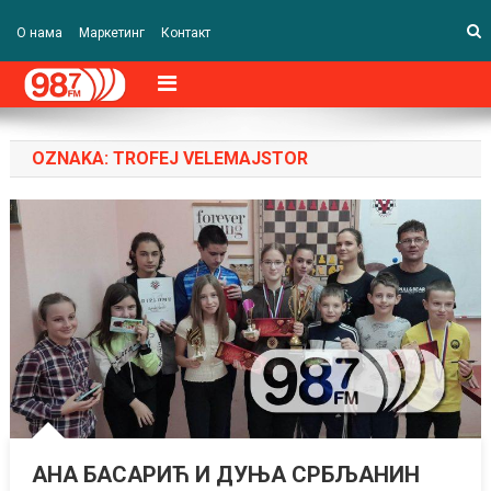
О нама
Маркетинг
Контакт
OZNAKA:
TROFEJ VELEMAJSTOR
АНА БАСАРИЋ И ДУЊА СРБЉАНИН