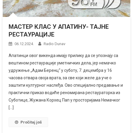
МАСТЕР КЛАС У АПАТИНУ- ТАЈНЕ
РЕСТАУРАЦИЈЕ
06.12.2024.
Radio Dunav
Апатинци овог викенда имају прилику да се упознају са
вештином рестаурације уметничких дела, јер немачко
удружење „Адам Беренц“ у суботу, 7. децембра у 16
часова отвара своја врата, за све који желе да уче о
заштити културног наслеђа. Ово специјално предавање и
практични приказ водиће реномирана рестаураторка из
Суботице, Жужана Корхец Пап у просторијама Немачког
[…]
Pročitaj još