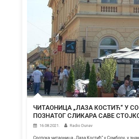
ЧИТАОНИЦА „ЛАЗА КОСТИЋ“ У 
ПОЗНАТОГ СЛИКАРА САВЕ СТОЈК
16.08.2021.
Radio Dunav
Срспска читаоница „Лаза Костић“ у Сомбору, у зна