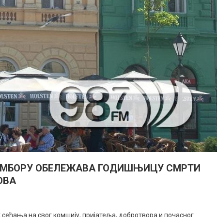
СОМБОРУ ОБЕЛЕЖАВА ГОДИШЊИЦУ СМРТИ
ОВА
к сећања на свог комшију, пријатеља, добротвора и почасног