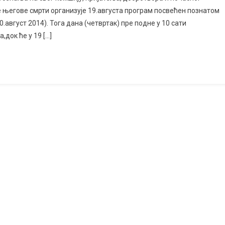
 његове смрти организује 19.августа програм посвећен познатом
.август 2014). Тога дана (четвртак) пре подне у 10 сати
,док ће у 19 […]