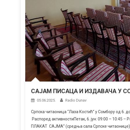
САЈАМ ПИСАЦА И ИЗДАВАЧА У С
05.06.2025.
Radio Dunav
Српска читаоница “Лаза Костић” у Сомбору од 6. 
Распоред активностиПетак, 6. јун: 09:00 – 10:45 –
ПЛАКАТ САЈМА” (средња сала Српске читаонице)