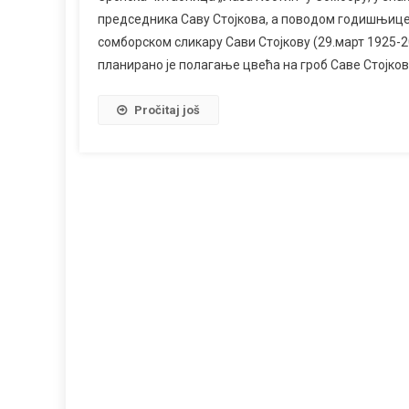
председника Саву Стојкова, а поводом годишњице
сомборском сликару Сави Стојкову (29.март 1925-20
планирано је полагање цвећа на гроб Саве Стојкова
Pročitaj još