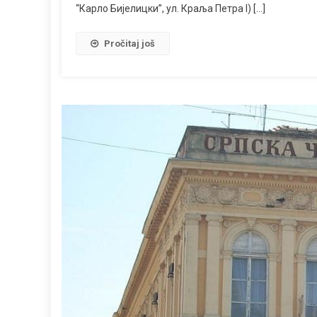
“Карло Бијелицки”, ул. Краља Петра I) […]
Pročitaj još