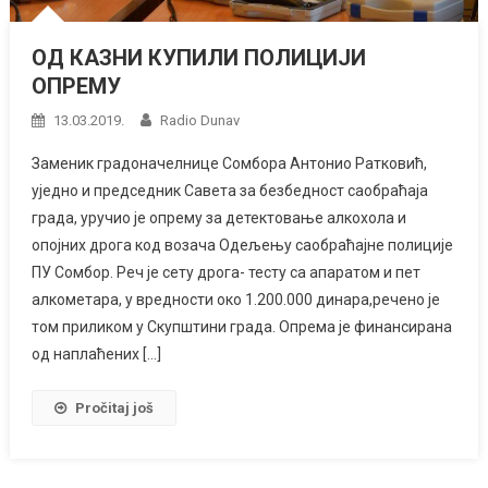
ОД КАЗНИ КУПИЛИ ПОЛИЦИЈИ
ОПРЕМУ
13.03.2019.
Radio Dunav
Заменик градоначелнице Сомбора Антонио Ратковић,
уједно и председник Савета за безбедност саобраћаја
града, уручио је опрему за детектовање алкохола и
опојних дрога код возача Одељењу саобраћајне полиције
ПУ Сомбор. Реч је сету дрога- тесту са апаратом и пет
алкометара, у вредности око 1.200.000 динара,речено је
том приликом у Скупштини града. Опрема је финансирана
од наплаћених […]
Pročitaj još