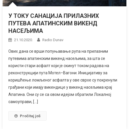
У ТОКУ САНАЦИЈА ПРИЛАЗНИХ
ПУТЕВА АПАТИНСКИМ ВИКЕНД
НАСЕЉИМА
21.10.2020.
Radio Dunav
Ових дана се врши попуњавање рупа на прилазним
путевима апатинским викенд насељима, за шта се
користи стари асфалт који је скинут током радова на
реконструкцији пута Мотел–Вагони. Иницијативу за
коришћење ломљеног асфалта у ове сврхе су покренули
грађани који имају викендице у викенд насељима крај
Апатина. Они су се са овом идејом обратили Локалној
самоуправи, […]
Pročitaj još