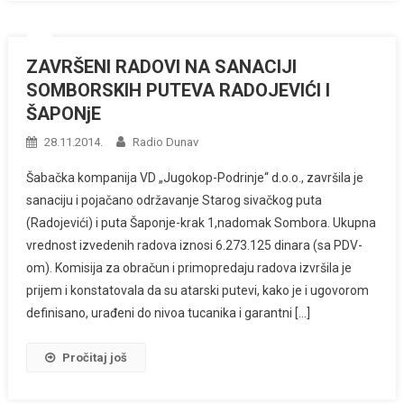
ZAVRŠENI RADOVI NA SANACIJI
SOMBORSKIH PUTEVA RADOJEVIĆI I
ŠAPONjE
28.11.2014.
Radio Dunav
Šabačka kompanija VD „Jugokop-Podrinje“ d.o.o., završila je
sanaciju i pojačano održavanje Starog sivačkog puta
(Radojevići) i puta Šaponje-krak 1,nadomak Sombora. Ukupna
vrednost izvedenih radova iznosi 6.273.125 dinara (sa PDV-
om). Komisija za obračun i primopredaju radova izvršila je
prijem i konstatovala da su atarski putevi, kako je i ugovorom
definisano, urađeni do nivoa tucanika i garantni […]
Pročitaj još