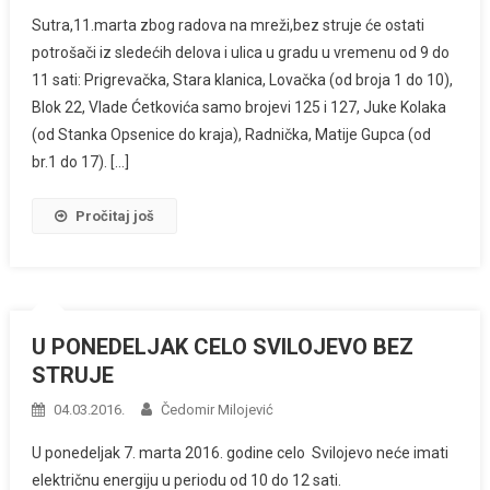
Sutra,11.marta zbog radova na mreži,bez struje će ostati
potrošači iz sledećih delova i ulica u gradu u vremenu od 9 do
11 sati: Prigrevačka, Stara klanica, Lovačka (od broja 1 do 10),
Blok 22, Vlade Ćetkovića samo brojevi 125 i 127, Juke Kolaka
(od Stanka Opsenice do kraja), Radnička, Matije Gupca (od
br.1 do 17). […]
Pročitaj još
U PONEDELJAK CELO SVILOJEVO BEZ
STRUJE
04.03.2016.
Čedomir Milojević
U ponedeljak 7. marta 2016. godine celo Svilojevo neće imati
električnu energiju u periodu od 10 do 12 sati.