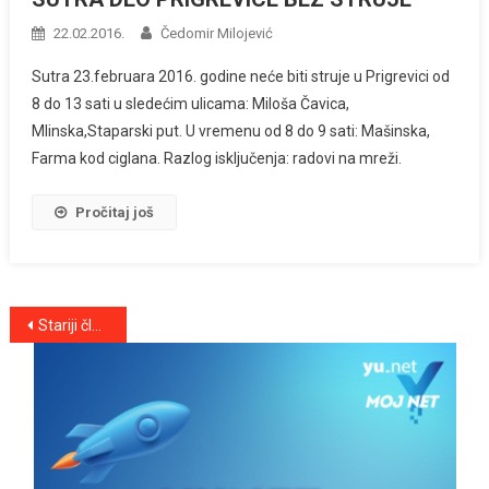
22.02.2016.
Čedomir Milojević
Sutra 23.februara 2016. godine neće biti struje u Prigrevici od
8 do 13 sati u sledećim ulicama: Miloša Čavica,
Mlinska,Staparski put. U vremenu od 8 do 9 sati: Mašinska,
Farma kod ciglana. Razlog isključenja: radovi na mreži.
Pročitaj još
Kretanje
Stariji članci
članaka