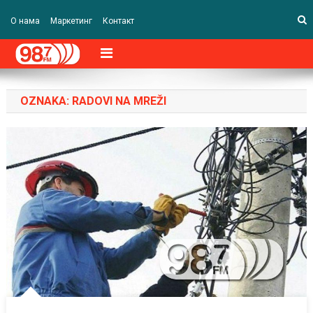
О нама
Маркетинг
Контакт
OZNAKA:
RADOVI NA MREŽI