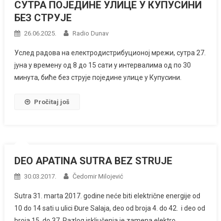
СУТРА ПОЈЕДИНЕ УЛИЦЕ У КУПУСИНИ
БЕЗ СТРУЈЕ
26.06.2025.
Radio Dunav
Услед радова на електродистрибуционој мрежи, сутра 27.
јуна у времену од 8 до 15 сати у интервалима од по 30
минута, биће без струје поједине улице у Купусини.
Pročitaj još
DEO APATINA SUTRA BEZ STRUJE
30.03.2017.
Čedomir Milojević
Sutra 31. marta 2017. godine neće biti električne energije od
10 do 14 sati u ulici Đure Salaja, deo od broja 4. do 42. i deo od
broja 15. do 37. Razlog isključenja je zamena elektro