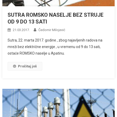
SUTRA ROMSKO NASELJE BEZ STRUJE
OD 9 DO 13 SATI
21.03.2017.
Čedomir Milojević
Sutra, 22. marta 2017. godine , zbog najavljenih radova na
mreži bez električne energije , u vremenu od 9 do 13 sati,
ostaće ROMSKO naselje u Apatinu.
Pročitaj još