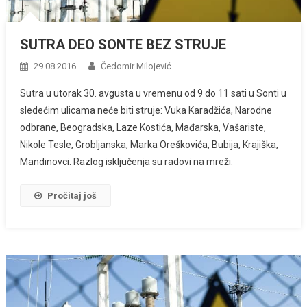
SUTRA DEO SONTE BEZ STRUJE
29.08.2016.
Čedomir Milojević
Sutra u utorak 30. avgusta u vremenu od 9 do 11 sati u Sonti u
sledećim ulicama neće biti struje: Vuka Karadžića, Narodne
odbrane, Beogradska, Laze Kostića, Mađarska, Vašariste,
Nikole Tesle, Grobljanska, Marka Oreškovića, Bubija, Krajiška,
Mandinovci. Razlog isključenja su radovi na mreži.
Pročitaj još