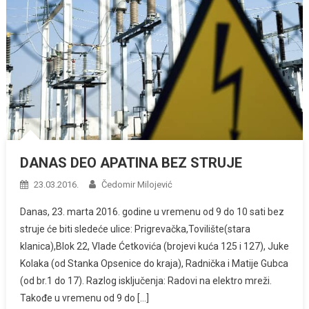
DANAS DEO APATINA BEZ STRUJE
23.03.2016.
Čedomir Milojević
Danas, 23. marta 2016. godine u vremenu od 9 do 10 sati bez
struje će biti sledeće ulice: Prigrevačka,Tovilište(stara
klanica),Blok 22, Vlade Ćetkovića (brojevi kuća 125 i 127), Juke
Kolaka (od Stanka Opsenice do kraja), Radnička i Matije Gubca
(od br.1 do 17). Razlog isključenja: Radovi na elektro mreži.
Takođe u vremenu od 9 do […]