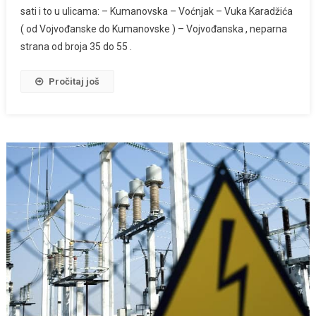
sati i to u ulicama: – Kumanovska – Voćnjak – Vuka Karadžića
( od Vojvođanske do Kumanovske ) – Vojvođanska , neparna
strana od broja 35 do 55 .
Pročitaj još