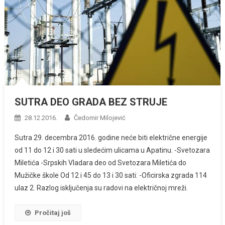
SUTRA DEO GRADA BEZ STRUJE
28.12.2016.
Čedomir Milojević
Sutra 29. decembra 2016. godine neće biti električne energije
od 11 do 12 i 30 sati u sledećim ulicama u Apatinu. -Svetozara
Miletića -Srpskih Vladara deo od Svetozara Miletića do
Mužičke škole Od 12 i 45 do 13 i 30 sati: -Oficirska zgrada 114
ulaz 2. Razlog isključenja su radovi na električnoj mreži.
Pročitaj još