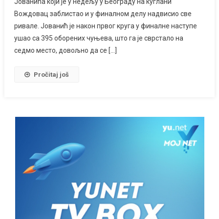
Јованића који је у недељу у Београду на куглани
Вождовац заблистао и у финалном делу надвисио све
ривале. Јованић је након првог круга у финалне наступе
ушао са 395 оборених чуњева, што га је сврстало на
седмо место, довољно да се […]
Pročitaj još