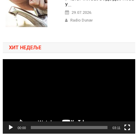
У...
29.07.2026.
Radio Dunav
ХИТ НЕДЕЉЕ
Pregledač
video
zapisa
00:00
03:11