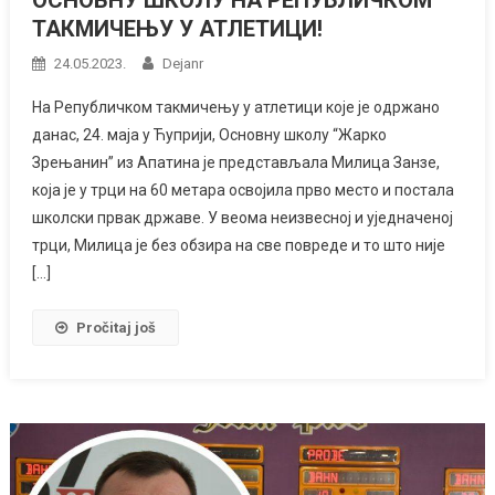
ОСНОВНУ ШКОЛУ НА РЕПУБЛИЧКОМ
ТАКМИЧЕЊУ У АТЛЕТИЦИ!
24.05.2023.
Dejanr
На Републичком такмичењу у атлетици које је одржано
данас, 24. маја у Ћуприји, Основну школу “Жарко
Зрењанин” из Апатина је представљала Милица Занзе,
која је у трци на 60 метара освојила прво место и постала
школски првак државе. У веома неизвесној и уједначеној
трци, Милица је без обзира на све повреде и то што није
[…]
Pročitaj još