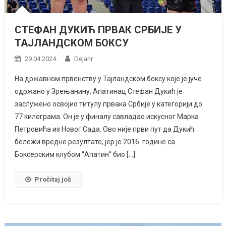
СТЕФАН ДУКИЋ ПРВАК СРБИЈЕ У
ТАЈЛАНДСКОМ БОКСУ
29.04.2024.
Dejanr
На државном првенству у Тајландском боксу које је јуче
одржано у Зрењанину, Апатинац Стефан Дукић је
заслужено освојио титулу првака Србије у категорији до
77 килограма. Он је у финалу савладао искусног Марка
Петровића из Новог Сада. Ово није први пут да Дукић
бележи вредне резултате, јер је 2016. године са
Боксерским клубом “Апатин” био […]
Pročitaj još