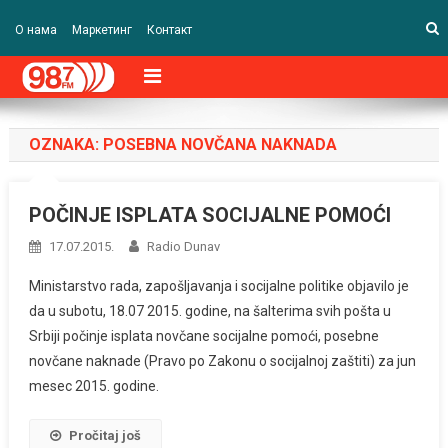
О нама
Маркетинг
Контакт
OZNAKA:
POSEBNA NOVČANA NAKNADA
POČINJE ISPLATA SOCIJALNE POMOĆI
17.07.2015.
Radio Dunav
Ministarstvo rada, zapošljavanja i socijalne politike objavilo je
da u subotu, 18.07 2015. godine, na šalterima svih pošta u
Srbiji počinje isplata novčane socijalne pomoći, posebne
novčane naknade (Pravo po Zakonu o socijalnoj zaštiti) za jun
mesec 2015. godine.
Pročitaj još