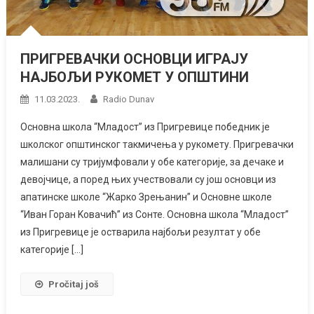
ПРИГРЕВАЧКИ ОСНОВЦИ ИГРАЈУ
НАЈБОЉИ РУКОМЕТ У ОПШТИНИ
11.03.2023.
Radio Dunav
Основна школа “Младост” из Пригревице победник је
школског општинског такмичења у рукомету. Пригревачки
малишани су тријумфовали у обе категорије, за дечаке и
девојчице, а поред њих учествовали су још основци из
апатинске школе “Жарко Зрењанин” и Основне школе
“Иван Горан Kовачић” из Сонте. Основна школа “Младост”
из Пригревице је остварила најбољи резултат у обе
категорије […]
Pročitaj još