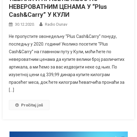
НЕВЕРОВАТНИМ ЦЕНАМА У “Plus
Cash&Carry” У КУЛИ
30.12.2020.
Radio Dunav
Не пропустите овонедељну “Plus Cash&Carry” понуду,
последњу у 2020. години! Уколико посетите “Plus
Cash&Carry” на главнном путу у Кули, моћи ћете по
невероватним ценама да купите велики број различитих
артикала, а ми ћемо за вас издвојити неке од њих. По
изузетној цени од 339,99 динара купите килограм
прасећег меса, док ћете килограм ћевапчића пронаћи за
[…]
Pročitaj još