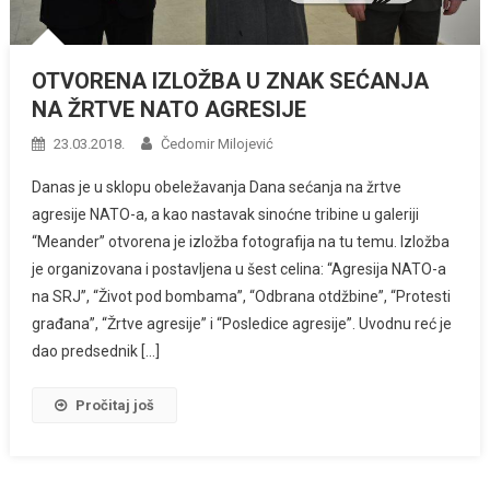
OTVORENA IZLOŽBA U ZNAK SEĆANJA
NA ŽRTVE NATO AGRESIJE
23.03.2018.
Čedomir Milojević
Danas je u sklopu obeležavanja Dana sećanja na žrtve
agresije NATO-a, a kao nastavak sinoćne tribine u galeriji
“Meander” otvorena je izložba fotografija na tu temu. Izložba
je organizovana i postavljena u šest celina: “Agresija NATO-a
na SRJ”, “Život pod bombama”, “Odbrana otdžbine”, “Protesti
građana”, “Žrtve agresije” i “Posledice agresije”. Uvodnu reć je
dao predsednik […]
Pročitaj još