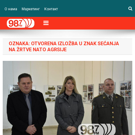
О нама
Маркетинг
Контакт
OZNAKA:
OTVORENA IZLOŽBA U ZNAK SEĆANJA
NA ŽRTVE NATO AGRSIJE