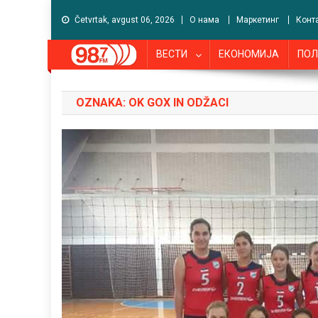
Četvrtak, avgust 06, 2026
О нама
Маркетинг
Конт
ВЕСТИ
ЕКОНОМИЈА
ПОЛ
OZNAKA:
OK GOX IN ODŽACI