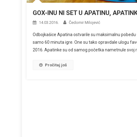
GOX-INU NI SET U APATINU, APATIN
14.03.2016.
Čedomir Milojević
Odbojkašice Apatina ostvarile su maksimalnu pobedu u
samo 60 minuta igre. One su tako opravdale ulogu fav
2016. Apatinke su od samog početka nametnule svoj rit
Pročitaj još