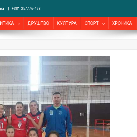
акт
+381 25/776-498
ИТИКА
ДРУШТВО
КУЛТУРА
СПОРТ
ХРОНИКА