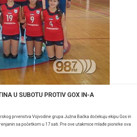
TINA U SUBOTU PROTIV GOX IN-A
irskog prvenstva Vojvodine grupa Južna Bačka dočekuju ekipu Gox in
Zrenjanin sa početkom u 17 sati. Pre ove utakmice mlađe pionirke ova