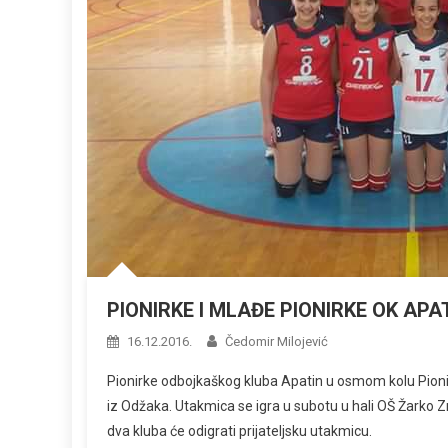
PIONIRKE I MLAĐE PIONIRKE OK APA
16.12.2016.
Čedomir Milojević
Pionirke odbojkaškog kluba Apatin u osmom kolu Pion
iz Odžaka. Utakmica se igra u subotu u hali OŠ Žarko 
dva kluba će odigrati prijateljsku utakmicu.