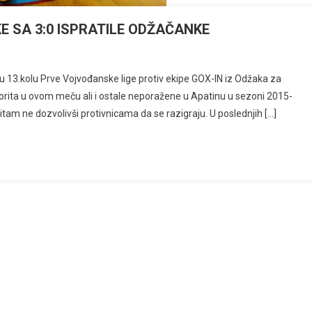
KE SA 3:0 ISPRATILE ODŽAČANKE
 13.kolu Prve Vojvođanske lige protiv ekipe GOX-IN iz Odžaka za
orita u ovom meču ali i ostale neporažene u Apatinu u sezoni 2015-
am ne dozvolivši protivnicama da se razigraju. U poslednjih […]