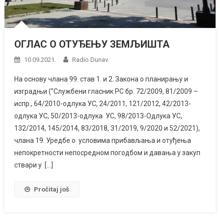
ОГЛАС О ОТУЂЕЊУ ЗЕМЉИШТА
10.09.2021.
Radio Dunav
На основу члана 99. став 1. и 2. Закона о планирању и
изградњи (”Службени гласник РС бр. 72/2009, 81/2009 –
испр., 64/2010-одлука УС, 24/2011, 121/2012, 42/2013-
одлука УС, 50/2013-одлука УС, 98/2013-Одлука УС,
132/2014, 145/2014, 83/2018, 31/2019, 9/2020 и 52/2021),
члана 19. Уредбе о условима прибављања и отуђења
непокретности непосредном погодбом и давања у закуп
ствари у […]
Pročitaj još