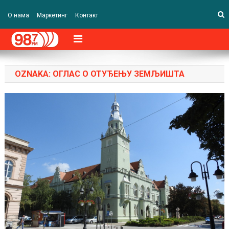
О нама
Маркетинг
Контакт
OZNAKA:
ОГЛАС О ОТУЂЕЊУ ЗЕМЉИШТА