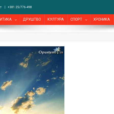
т
+381 25/776-498
ИТИКА
ДРУШТВО
КУЛТУРА
СПОРТ
ХРОНИКА