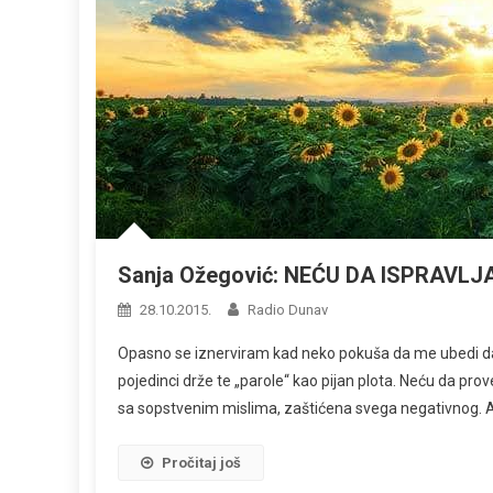
Sanja Ožegović: NEĆU DA ISPRAVLJ
28.10.2015.
Radio Dunav
Opasno se iznerviram kad neko pokuša da me ubedi da je 
pojedinci drže te „parole“ kao pijan plota. Neću da pr
sa sopstvenim mislima, zaštićena svega negativnog. Ali
Pročitaj još