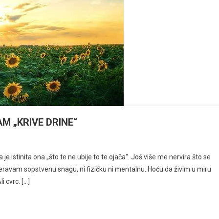
AM „KRIVE DRINE“
istinita ona „što te ne ubije to te ojača“. Još više me nervira što se
overavam sopstvenu snagu, ni fizičku ni mentalnu. Hoću da živim u miru
 cvrc. […]