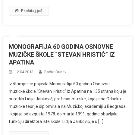
Pročitaj još
MONOGRAFIJA 60 GODINA OSNOVNE
MUZIČKE ŠKOLE “STEVAN HRISTIĆ” IZ
APATINA
12.04.2013.
Radio Dunav
Iz štampe se pojavila Monografija 60 godina Osnovne
muzičke škole “Stevan Hristić” iz Apatina na 135 strana koju je
priredila Lidija Janković, profesor muzike, koja je na Odseku
muzičke teorije diplomirala na Muzičkoj akademiji u Beograda
i koja je od avgusta 1978. do marta 1991. godine obavljala
funkciju direktora iste škole. Lidija Janković je u […]