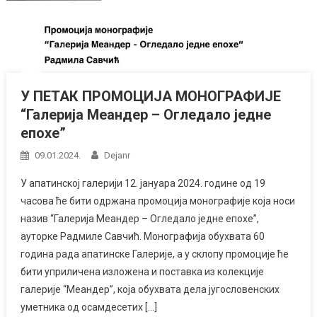
У ПЕТАК ПРОМОЦИЈА МОНОГРАФИЈЕ
“Галерија Меандер – Огледало једне
епохе”
09.01.2024.
Dejanr
У апатинској галерији 12. јануара 2024. године од 19
часова ће бити одржана промоција монографије која носи
назив “Галерија Меандер – Огледало једне епохе”,
ауторке Радмиле Савчић. Монографија обухвата 60
година рада апатинске Галерије, а у склопу промоције ће
бити уприличена изложена и поставка из колекције
галерије “Меандер”, која обухвата дела југословенских
уметника од осамдесетих […]