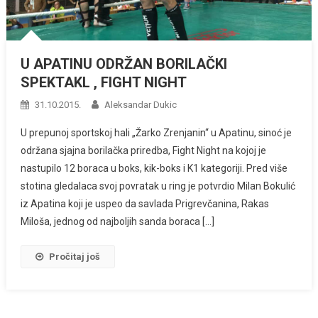
U APATINU ODRŽAN BORILAČKI
SPEKTAKL , FIGHT NIGHT
31.10.2015.
Aleksandar Dukic
U prepunoj sportskoj hali „Žarko Zrenjanin“ u Apatinu, sinoć je
održana sjajna borilačka priredba, Fight Night na kojoj je
nastupilo 12 boraca u boks, kik-boks i K1 kategoriji. Pred više
stotina gledalaca svoj povratak u ring je potvrdio Milan Bokulić
iz Apatina koji je uspeo da savlada Prigrevčanina, Rakas
Miloša, jednog od najboljih sanda boraca […]
Pročitaj još