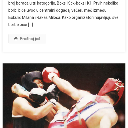
broj boraca u tri kategorije, Boks, Kick-boks i K1. Prvih nekoliko
borbi biće uvod u centralni događaj večeri, meč između
Bokulić Milana i Rakas Miloša. Kako organizatori najavljuju sve
borbe biće […]
Pročitaj još