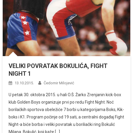
VELIKI POVRATAK BOKULIĆA, FIGHT
NIGHT 1
13.10.2015.
Čedomir Milojević
U petak 30. oktobra 2015. u hali O.Š. Žarko Zrenjanin kick-box
klub Golden Boys organizuje prvi po redu Fight Night. Noć
borilačkih sportova obeležiće 7 borbi u kategorijama Boks, Kik-
boks i K1. Program počinje od 19 sati, a centralni događaj Fight
Night-a biće borba i veliki povratak u boriliački ring Bokulić
Milana. Bokulić, koji kaže […]