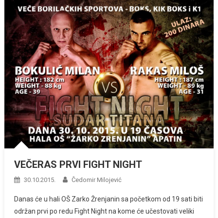
VEČERAS PRVI FIGHT NIGHT
30.10.2015.
Čedomir Milojević
Danas će u hali OŠ Zarko Žrenjanin sa početkom od 19 sati biti
održan prvi po redu Fight Night na kome će učestovati veliki