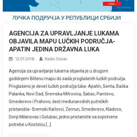
AGENCIJA ZA UPRAVLJANJE LUKAMA
OBJAVILA MAPU LUČKIH PODRUČJA-
APATIN JEDINA DRŽAVNA LUKA
12.01.2018.
Radio Dunav
Agencija za upravljanje lukama objavila je u drugom
godišnjem Biltenu mapu do sada proglašenih lučkih područja.
Proglašeno je devet lučkih područja luka- Apatin, Senta, Bačka
Palanka, Novi Sad, Sremska Mitrovica, Šabac, Pančevo,
Smederevo i Prahovo, šest međunarodnih putničkih
pristaništa- Sremski Karlovci, Zemun, Smederevo, Kladovo,
Donji Milanovac i Golubac, jedno pristanište sa sopstvene
potrebe u Kostolcu […]