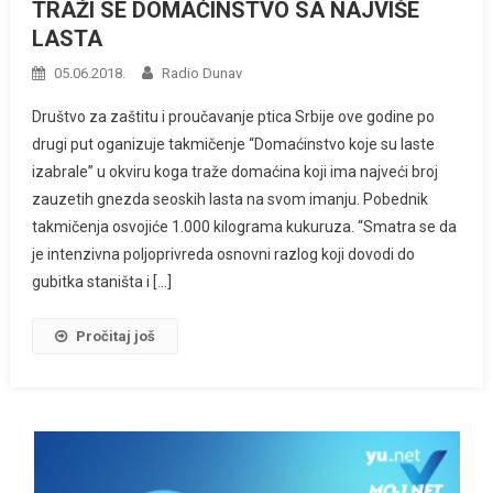
TRAŽI SE DOMAĆINSTVO SA NAJVIŠE
LASTA
05.06.2018.
Radio Dunav
Društvo za zaštitu i proučavanje ptica Srbije ove godine po
drugi put oganizuje takmičenje “Domaćinstvo koje su laste
izabrale” u okviru koga traže domaćina koji ima najveći broj
zauzetih gnezda seoskih lasta na svom imanju. Pobednik
takmičenja osvojiće 1.000 kilograma kukuruza. “Smatra se da
je intenzivna poljoprivreda osnovni razlog koji dovodi do
gubitka staništa i […]
Pročitaj još