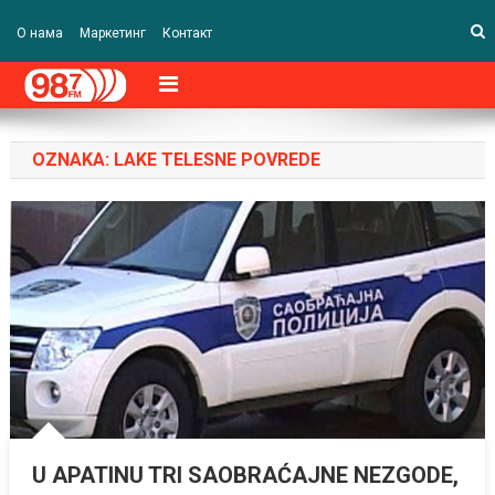
О нама
Маркетинг
Контакт
OZNAKA:
LAKE TELESNE POVREDE
U APATINU TRI SAOBRAĆAJNE NEZGODE,