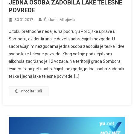
JEDNA OSOBA ZADOBILA LAKE TELESNE
POVREDE
30.01.2017.
Čedomir Milojević
U toku prethodne nedelje, na području Policijske uprave u
Somboru, evidentirano je devet saobraćajnih nezgoda. U
saobraćajnim nezgodama jedna osoba zadobila je teške i dve
osobe lake telesne povrede. Zbog vožnje pod dejstvom
alkohola zadržano je 12 vozača. Na teritoriji grada Sombora
evidentirano pet saobraćajnih nezgoda, jedna osoba zadobila
teške i jedna lake telesne povrede. […]
Pročitaj još