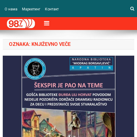
О нама
Маркетинг
Контакт
OZNAKA:
KNJIŽEVNO VEČE