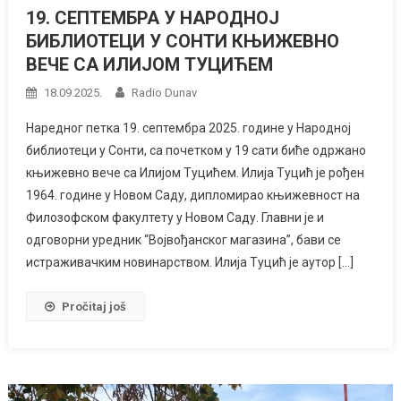
19. СЕПТЕМБРА У НАРОДНОЈ
БИБЛИОТЕЦИ У СОНТИ КЊИЖЕВНО
ВЕЧЕ СА ИЛИЈОМ ТУЦИЋЕМ
18.09.2025.
Radio Dunav
Наредног петка 19. септембра 2025. године у Народној
библиотеци у Сонти, са почетком у 19 сати биће одржано
књижевно вече са Илијом Туцићем. Илија Туцић је рођен
1964. године у Новом Саду, дипломирао књижевност на
Филозофском факултету у Новом Саду. Главни је и
одговорни уредник “Војвођанског магазина”, бави се
истраживачким новинарством. Илија Туцић је аутор […]
Pročitaj još