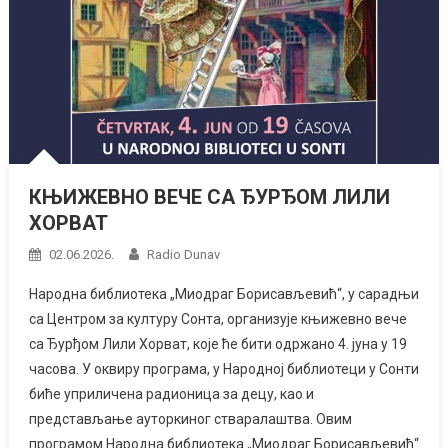
КЊИЖЕВНО ВЕЧЕ СА ЂУРЂОМ ЛИЛИ
ХОРВАТ
02.06.2026.
Radio Dunav
Народна библиотека „Миодраг Борисављевић“, у сарадњи
са Центром за културу Сонта, организује књижевно вече
са Ђурђом Лили Хорват, које ће бити одржано 4. јуна у 19
часова. У оквиру програма, у Народној библиотеци у Сонти
биће уприличена радионица за децу, као и
представљање ауторкиног стваралаштва. Овим
програмом Народна библиотека „Миодраг Борисављевић“