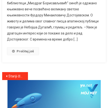
библиотеци „Миодраг Борисављевић“ синоћ је одржано
књижевно вече посвећено великану светске
књижевности Фјодору Минаиловичу Достојевском. О
животу и делима овог славног писца апатинској публици
говорио је Небојша Дугалић, глумац и редитељ. –Увек је
драгоцен интерес који се покаже за дело и рад
Достојевског. С времена на време добро […]
Pročitaj još
Kretanje
Stariji članci
članaka