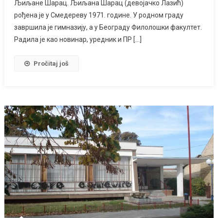
Љиљане Шарац. Љиљана Шарац (девојачко Лазић)
рођена је у Смедереву 1971. године. У родном граду
завршила је гимназију, а у Београду Филолошки факултет.
Радила је као новинар, уредник и ПР […]
Pročitaj još