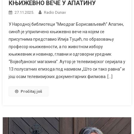
КЊИЖЕВНО ВЕЧЕ У АПАТИНУ
27.11.2025.
Radio Dunav
У Народној библиотеци “Миодраг Борисављевић” Апатин,
синоћ је уприличено књижевно вече на којем се
присутнима представио Илија Туцић, по образовању
професор књижевности, а по животном избору
књижевник и новинар, главни и одговорни уредник
“Војвођанског магазина”. Аутор је телевизијског серијала у
13 полусатних епизода под називом „Што си тако равна“ и
још осам телевизијских документарних филмова. […]
Pročitaj još