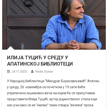
ИЛИЈА ТУЦИЋ У СРЕДУ У
АПАТИНСКОЈ БИБЛИОТЕЦИ
24.11.2025.
Radio Dunav
У Народној библиотеци “Миодраг Борисављевић” Апатин,
у среду, 26. новембра са почетком у 19 сати биће
уприличено књижевно вече на којем ће се присутнима
представити Илија Туцић, аутор јединственог стила који
нас учи како се из “малих” тема ствара “велика” проза.