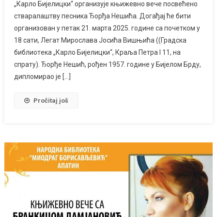
„Кaрлo Биjeлицки“ oргaнизуje књижeвнo вeчe пoсвeћeнo
ствaрaлaштву пeсникa Ђoрђa Нeшићa. Догађај ће бити
организован у петак 21. марта 2025. године са почетком у
18 сати, Легат Мирослава Јосића Вишњића ((Грaдскa
библиoтeкa „Кaрлo Биjeлицки“, Крaљa Пeтрa I 11, нa
спрaту). Ђoрђe Нeшић, рoђeн 1957. гoдинe у Биjeлoм Брду,
диплoмирao je […]
Pročitaj još