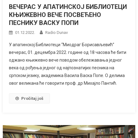
ВЕЧЕРАС У АПАТИНСКОЈ БИБЛИОТЕЦИ
КЊИЖЕВНО ВЕЧЕ ПОСВЕЋЕНО
ПЕСНИКУ ВАСКУ ПОПИ
01.12.2022.
Radio Dunav
У апатинској Библиотеци “Миодраг Борисављевић”
вечерас, 01. децембра 2022. године од 18 часова ће бити
оджано књижевно вече поводом обележавања једног
века од рођења једног од најпознатијих песника на
српском језику, академика Васила Васка Попе. О делима
овог великана ће говорити проф. др Михајло Пантић.
Pročitaj još