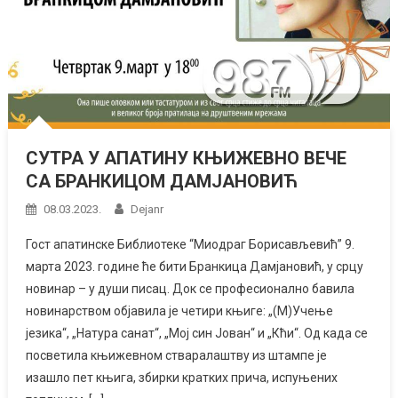
СУТРА У АПАТИНУ КЊИЖЕВНО ВЕЧЕ
СА БРАНКИЦОМ ДАМЈАНОВИЋ
08.03.2023.
Dejanr
Гост апатинске Библиотеке “Миодраг Борисављевић” 9.
марта 2023. године ће бити Бранкица Дамјановић, у срцу
новинар – у души писац. Док се професионално бавила
новинарством објавила је четири књиге: „(М)Учење
језика“, „Натура санат“, „Мој син Јован“ и „Кћи“. Од када се
посветила књижевном стваралаштву из штампе је
изашло пет књига, збирки кратких прича, испуњених