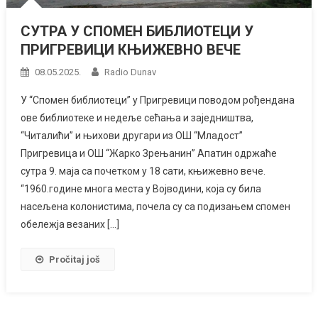
СУТРА У СПОМЕН БИБЛИОТЕЦИ У
ПРИГРЕВИЦИ КЊИЖЕВНО ВЕЧЕ
08.05.2025.
Radio Dunav
У “Спомен библиотеци” у Пригревици поводом рођендана
ове библиотеке и недеље сећања и заједништва,
“Читалићи” и њихови другари из ОШ “Младост”
Пригревица и ОШ “Жарко Зрењанин” Апатин одржаће
сутра 9. маја са почетком у 18 сати, књижевно вече.
“1960.године многа места у Војводини, која су била
насељена колонистима, почела су са подизањем спомен
обележја везаних […]
Pročitaj još