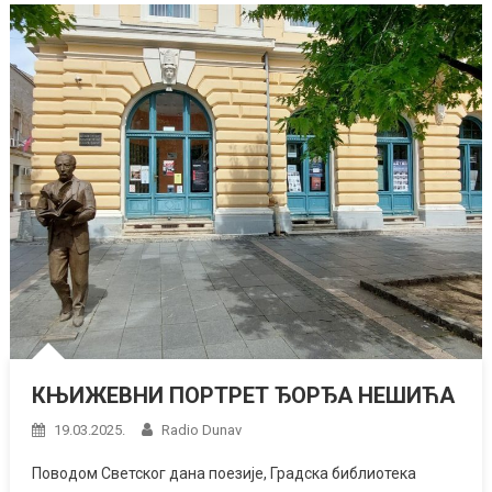
КЊИЖЕВНИ ПОРТРЕТ ЂОРЂА НЕШИЋА
19.03.2025.
Radio Dunav
Пoвoдoм Свeтскoг дaнa пoeзиje, Грaдскa библиотека