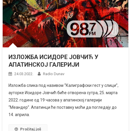
ИЗЛОЖБА ИСИДОРЕ ЈОВЧИЋ У
АПАТИНСКОЈ ГАЛЕРИЈИ
24.03.2022.
Radio Dunav
Изложба слика под називом “Калиграфски гест у слици”,
ауторке Исидоре Јовчић биће отворена сутра, 25. марта
2022. године од 19 часова у апатинској галерији
“Меандер”. Апатинци ће поставку моћи да погледају до
14. априла.
Pročitaj još