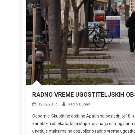
RADNO VREME UGOSTITELJSKIH OB
12.12.2017.
Radio Dunav
Odbornici Skupštine opštine Apatin na poslednjoj 18. se
zanatskih objekata, koja stupa na snagu osmog dana o
utvrđuje maksimalno dozvoljeno radno vreme ugostitelj