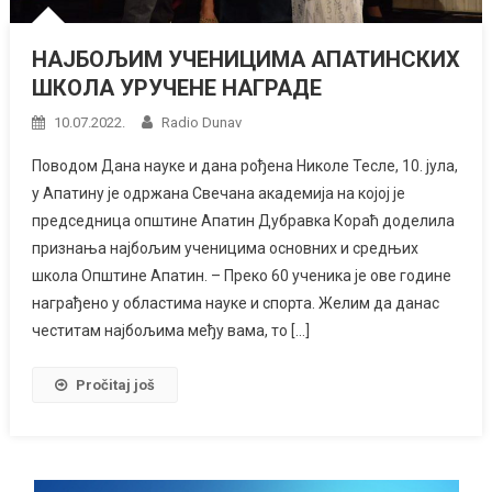
НАЈБОЉИМ УЧЕНИЦИМА АПАТИНСКИХ
ШКОЛА УРУЧЕНЕ НАГРАДЕ
10.07.2022.
Radio Dunav
Поводом Дана науке и дана рођена Николе Тесле, 10. јула,
у Апатину је одржана Свечана академија на којој је
председница општине Апатин Дубравка Кораћ доделила
признања најбољим ученицима основних и средњих
школа Општине Апатин. – Преко 60 ученика је ове године
награђено у областима науке и спорта. Желим да данас
честитам најбољима међу вама, то […]
Pročitaj još