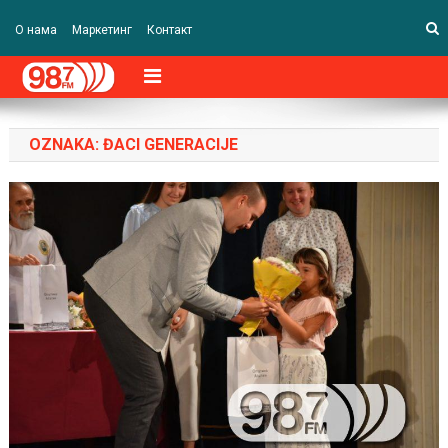
О нама
Маркетинг
Контакт
OZNAKA:
ĐACI GENERACIJE