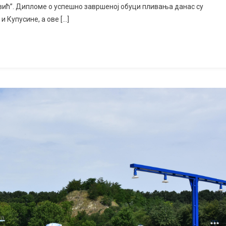
вић”. Дипломе о успешно завршеној обуци пливања данас су
 Купусине, а ове […]