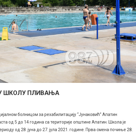
НУ ШКОЛУ ПЛИВАЊА
цијалном болницом за рехабилитацију “Јунаковић” Апатин
ста од 5 до 14 година са територије општине Апатин. Школа је
риоду од 28. јуна до 27. јула 2021. године. Прва смена почиње 28.