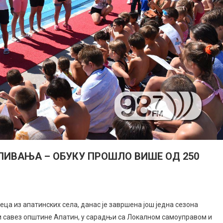
ИВАЊА – ОБУКУ ПРОШЛО ВИШЕ ОД 250
еца из апатинских села, данас је завршена још једна сезона
и савез општине Апатин, у сарадњи са Локалном самоуправом и