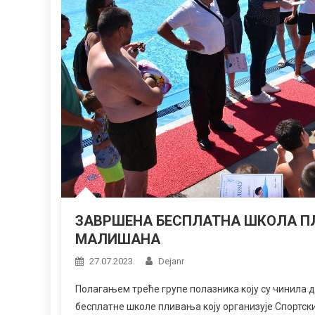
ЗАВРШЕНА БЕСПЛАТНА ШКОЛА ПЛ
МАЛИШАНА
27.07.2023.
Dejanr
Полагањем треће групе полазника коју су чинила д
бесплатне школе пливања коју организује Спортск