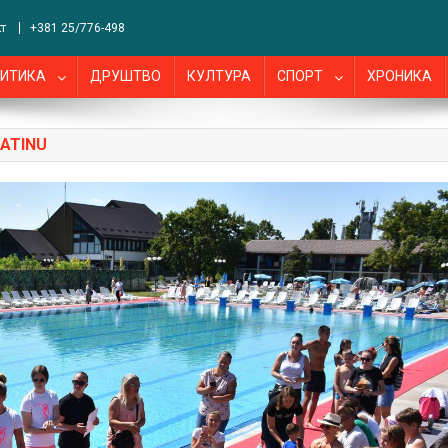
т
+381 25/776-498
ИТИКА
ДРУШТВО
КУЛТУРА
СПОРТ
ХРОНИКА
PATINU