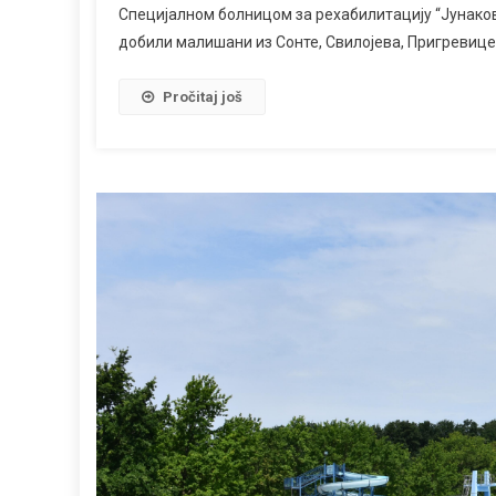
Специјалном болницом за рехабилитацију “Јунако
добили малишани из Сонте, Свилојева, Пригревице и
Pročitaj još