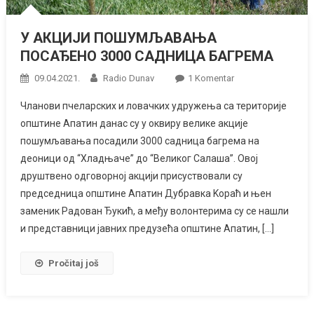
У АКЦИЈИ ПОШУМЉАВАЊА
ПОСАЂЕНО 3000 САДНИЦА БАГРЕМА
Na
09.04.2021.
Radio Dunav
1 Komentar
У
Чланови пчеларских и ловачких удружења са територије
АКЦИЈИ
општине Апатин данас су у оквиру велике акције
ПОШУМЉАВАЊА
пошумљавања посадили 3000 садница багрема на
ПОСАЂЕНО
деоници од “Хладњаче” до “Великог Салаша”. Овој
3000
САДНИЦА
друштвено одговорној акцији присуствовали су
БАГРЕМА
председница општине Апатин Дубравка Kораћ и њен
заменик Радован Ђукић, а међу волонтерима су се нашли
и представници јавних предузећа општине Апатин, […]
Pročitaj još