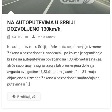
NA AUTOPUTEVIMA U SRBIJI
DOZVOLJENO 130km/h
04.06.2018.
Radio Dunav
Na autoputevima u Srbiji počele su da se primenjuje izmene
Zakona o bezbednosti u saobraćaju po kojima je ograničenje
brzine na autoputevima povećano na 130 kilometara na čas,
ali će saobraćajna signalizacija biti promenjena do kraja
avgusta ove godine. U „Službenom glasniku” od 31. maja
objavljene su izmene Zakona o bezbednosti saobraćaja na
putevima u […]
Pročitaj još