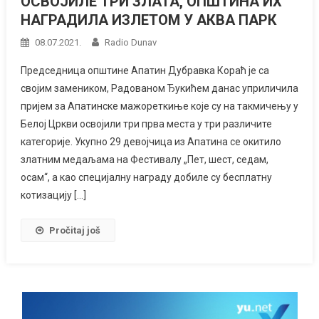
ОСВОЈИЛЕ ТРИ ЗЛАТА, ОПШТИНА ИХ
НАГРАДИЛА ИЗЛЕТОМ У АКВА ПАРК
08.07.2021.
Radio Dunav
Председница општине Апатин Дубравка Кораћ је са
својим замеником, Радованом Ђукићем данас уприличила
пријем за Апатинске мажореткиње које су на такмичењу у
Белој Цркви освојили три прва места у три различите
категорије. Укупно 29 девојчица из Апатина се окитило
златним медаљама на Фестивалу „Пет, шест, седам,
осам“, а као специјалну награду добиле су бесплатну
котизацију […]
Pročitaj još