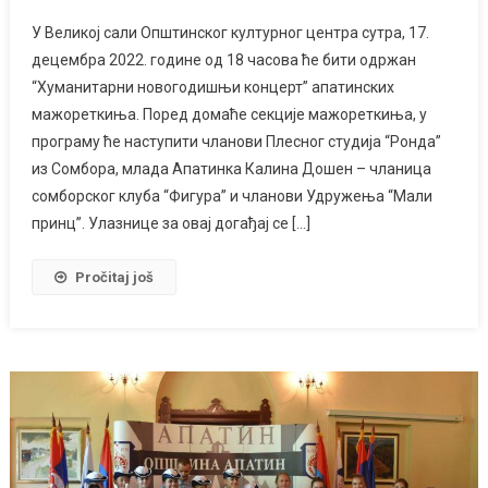
У Великој сали Општинског културног центра сутра, 17.
децембра 2022. године од 18 часова ће бити одржан
“Хуманитарни новогодишњи концерт” апатинских
мажореткиња. Поред домаће секције мажореткиња, у
програму ће наступити чланови Плесног студија “Ронда”
из Сомбора, млада Апатинка Калина Дошен – чланица
сомборског клуба “Фигура” и чланови Удружења “Мали
принц”. Улазнице за овај догађај се […]
Pročitaj još