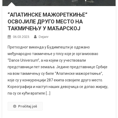
“АПАТИНСКЕ МАЖОРЕТКИЊЕ”
ОСВОЈИЛЕ ДРУГО МЕСТО НА
ТАКМИЧЕЊУ У МАЂАРСКОЈ
06.03.2023.
Dejanr
Претходног викенда у Будимпешти је одржано
међународно такмичење у плсу које је организовао
“Dance Universum”, а на којем су учествовали
представници пет земаља. Једине представнице Србије
на вом такмичењу су биле “Апатинске мажореткиње”,
које су у конкуренцији 287 екипа освојиле друго место.
Кореографија и наступ наших девојчица се допао жирију,
па су се кући вратиле […]
Pročitaj još