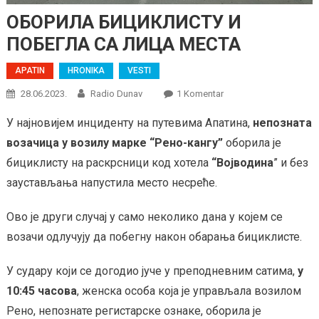
OБОРИЛА БИЦИКЛИСТУ И
ПОБЕГЛА СА ЛИЦА МЕСТА
APATIN
HRONIKA
VESTI
Na
28.06.2023.
Radio Dunav
1 Komentar
OБОРИЛА
У најновијем инциденту на путевима Апатина,
непозната
БИЦИКЛИСТУ
возачица у возилу марке “Рено-кангу”
оборила је
И
ПОБЕГЛА
бициклисту на раскрсници код хотела
“Војводина
” и без
СА
заустављања напустила место несреће.
ЛИЦА
МЕСТА
Ово је други случај у само неколико дана у којем се
возачи одлучују да побегну након обарања бициклисте.
У судару који се догодио јуче у преподневним сатима,
у
10:45 часова
, женска особа која је управљала возилом
Рено, непознате регистарске ознаке, оборила је