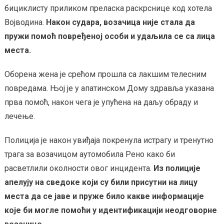
бициклисту приликом преласка раскрснице код хотела
Војводина.
Након судара, возачица није стала да
пружи помоћ повређеној особи и удаљила се са лица
места.
Оборена жена је срећом прошла са лакшим телесним
повредама. Њој је у апатинском Дому здравља указана
прва помоћ, након чега је упућена на даљу обраду и
лечење.
Полиција је након увиђаја покренула истрагу и тренутно
трага за возачицом аутомобила Рено како би
расветлили околности овог инцидента.
Из полиције
апелују на сведоке који су били присутни на лицу
места да се јаве и пруже било какве информације
које би могле помоћи у идентификацији неодговорне