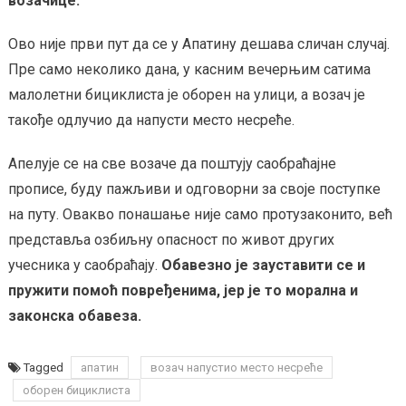
возачице.
Ово није први пут да се у Апатину дешава сличан случај.
Пре само неколико дана, у касним вечерњим сатима
малолетни бициклиста је оборен на улици, а возач је
такође одлучио да напусти место несреће.
Апелује се на све возаче да поштују саобраћајне
прописе, буду пажљиви и одговорни за своје поступке
на путу. Овакво понашање није само протузаконито, већ
представља озбиљну опасност по живот других
учесника у саобраћају.
Обавезно је зауставити се и
пружити помоћ повређенима, јер је то морална и
законска обавеза.
Tagged
апатин
возач напустио место несреће
оборен бициклиста