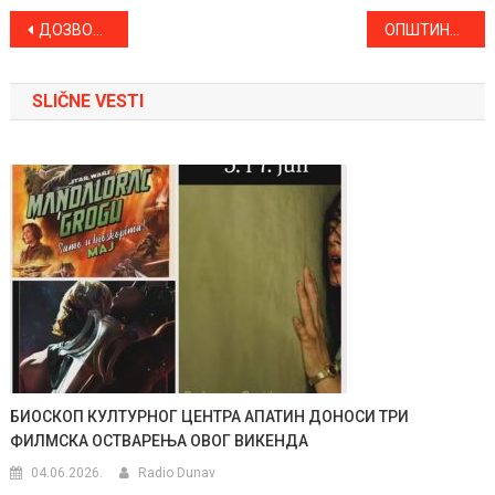
Kretanje
ДОЗВОЉЕНЕ ПОСЕТЕ ПАЦИЈЕНТИМА У СОМБОРСКОЈ БОЛНИЦИ, ИЗУЗЕВ ОНИХ КОЈИ СЕ ЛЕЧЕ ОД КОВИДА
ОПШТИНА АПАТИН ПОМОГЛА ОСНИВАЊЕ БИБЛИОТЕКЕ У ОШТРОЈ ЛУКИ
članka
SLIČNE VESTI
БИОСКОП КУЛТУРНОГ ЦЕНТРА АПАТИН ДОНОСИ ТРИ
ФИЛМСКА ОСТВАРЕЊА ОВОГ ВИКЕНДА
04.06.2026.
Radio Dunav