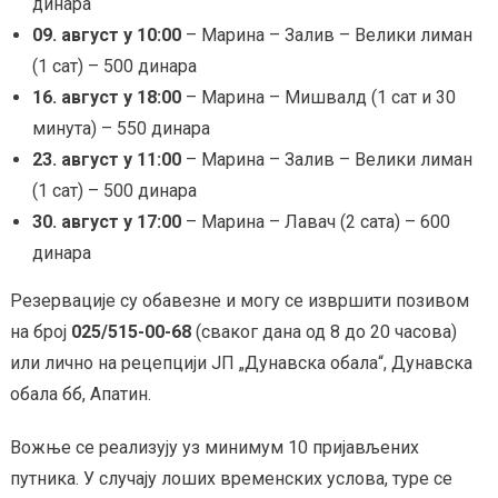
динара
09. август у 10:00
– Марина – Залив – Велики лиман
(1 сат) – 500 динара
16. август у 18:00
– Марина – Мишвалд (1 сат и 30
минута) – 550 динара
23. август у 11:00
– Марина – Залив – Велики лиман
(1 сат) – 500 динара
30. август у 17:00
– Марина – Лавач (2 сата) – 600
динара
Резервације су обавезне и могу се извршити позивом
на број
025/515-00-68
(сваког дана од 8 до 20 часова)
или лично на рецепцији ЈП „Дунавска обала“, Дунавска
обала бб, Апатин.
Вожње се реализују уз минимум 10 пријављених
путника. У случају лоших временских услова, туре се