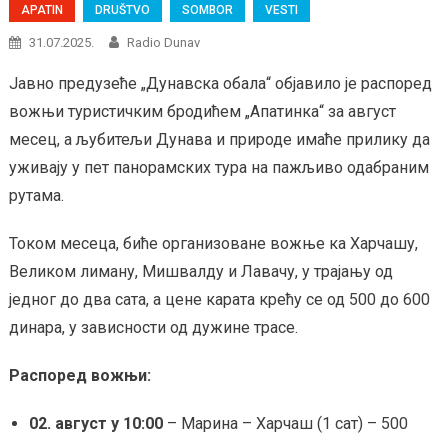
APATIN
DRUŠTVO
SOMBOR
VESTI
31.07.2025.
Radio Dunav
Јавно предузеће „Дунавска обала“ објавило је распоред
вожњи туристичким бродићем „Апатинка“ за август
месец, а љубитељи Дунава и природе имаће прилику да
уживају у пет панорамских тура на пажљиво одабраним
рутама.
Током месеца, биће организоване вожње ка Харчашу,
Великом лиману, Мишвалду и Лавачу, у трајању од
једног до два сата, а цене карата крећу се од 500 до 600
динара, у зависности од дужине трасе.
Распоред вожњи:
02. август у 10:00
– Марина – Харчаш (1 сат) – 500