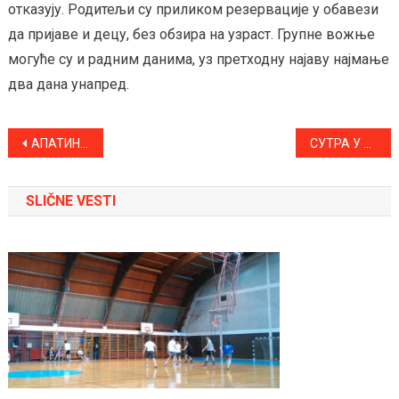
отказују. Родитељи су приликом резервације у обавези
да пријаве и децу, без обзира на узраст. Групне вожње
могуће су и радним данима, уз претходну најаву најмање
два дана унапред.
Kretanje
АПАТИНЦИ НАЈАВЉУЈУ БОРБУ ЗА ВРХ ТАБЕЛЕ
СУТРА У АПАТИНУ ОСМИ “Deer & Beer Fest”
članka
SLIČNE VESTI