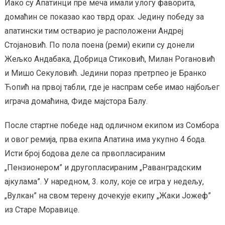
Иако су Апатинци пре меча имали улогу фаворита,
домаћин се показао као тврд орах. Једину победу за
апатински тим остварио је расположени Андреј
Стојановић. По пола поена (реми) екипи су донели
Жељко Андабака, Добрица Стиковић, Милан Рогановић
и Мишо Секуловић. Једини пораз претрпео је Бранко
Ћопић на првој табли, где је наспрам себе имао најбољег
играча домаћина, Фиде мајстора Балу.
После стартне победе над одличном екипом из Сомбора
и овог ремија, прва екипа Апатина има укупно 4 бода.
Исти број бодова деле са првопласираним
„Пензионером” и другопласираним „Раванградским
ајкулама”. У наредном, 3. колу, које се игра у недељу,
„Вулкан” на свом терену дочекује екипу „Жаки Јожеф”
из Старе Моравице.