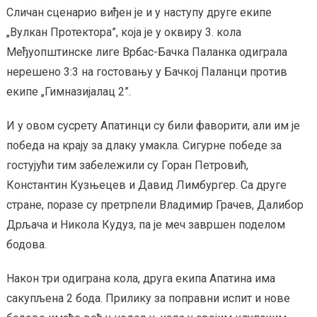
Сличан сценарио виђен је и у наступу друге екипе
„Вулкан Протектора”, која је у оквиру 3. кола
Међуопштинске лиге Врбас-Бачка Паланка одиграла
нерешено 3:3 на гостовању у Бачкој Паланци против
екипе „Гимназијалац 2”.
И у овом сусрету Апатинци су били фаворити, али им је
победа на крају за длаку умакла. Сигурне победе за
гостујући тим забележили су Горан Петровић,
Константин Кузњецев и Давид Лимбургер. Са друге
стране, поразе су претрпели Владимир Грачев, Далибор
Дрљача и Никола Кудуз, па је меч завршен поделом
бодова.
Након три одиграна кола, друга екипа Апатина има
сакупљена 2 бода. Прилику за поправни испит и нове