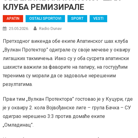
КЛУБА РЕМИЗИРАЛЕ
APATIN
OSTALI SPORTOVI
SPORT
VESTI
25.05.2026.
Radio Dunav
Претходног викенда обе екипе Апатинског шах клуба
„Вулкан Протектор” одиграле су своје мечеве у оквиру
лигашких такмичења. Иако су у оба сусрета апатински
шахисти важили за фаворите на папиру, на гостујућим
теренима су морали да се задовоље нерешеним
резултатима.
Први тим „Вулкан Протектора” гостовао је у Куцури, где
је у оквиру 2. кола Војвођанске лиге – група Бачка – СУ
одиграо нерешено 3:3 против домаће екипе
„Омладинац”.