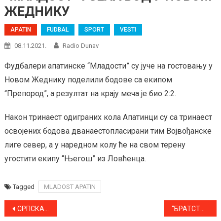
ЖЕДНИКУ
APATIN
FUDBAL
SPORT
VESTI
08.11.2021.
Radio Dunav
Фудбалери апатинске “Младости” су јуче на гостовању у
Новом Жеднику поделили бодове са екипом
“Препород”, а резултат на крају меча је био 2:2.
Након тринаест одиграних кола Апатинци су са тринаест
освојених бодова дванаестопласирани тим Војвођанске
лиге север, а у наредном колу ће на свом терену
угостити екипу “Његош” из Ловћенца.
Tagged
MLADOST APATIN
Kretanje
СРПСКА ПРАВОСЛАВНА ЦРКВА ДАНАС ПРОСЛАВЉА МИТРОВДАН
“БРАТСТВО” ДЕКЛАСИРАЛО ЦРВЕНКУ