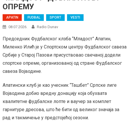
ОПРЕМУ
APATIN
FUDBAL
SPORT
VESTI
08.07.2026.
Radio Dunav
Председник Фудбалског клзба “Младост” Апатин,
Миленко Илић је у Спортском центру Фудбалског савеза
Србије у Старој Пазови присуствовао свечаној додели
спортске опреме, организованој од стране Фудбалског
савеза Војводине.
Апатински клуб је као учесник “Ташбет” Српске лиге
Војводина добио вредну донацију која обухвата
квалитетне фудбалске лопте и ваучер за комплет
гарнитуре дресова, што ће бити од великог значаја за
рад и такмичење у предстојећој сезони.