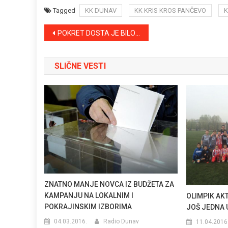
Tagged
KK DUNAV
KK KRIS KROS PANČEVO
K
Kretanje
POKRET DOSTA JE BILO PODRŽAVA REFERENDUM U ROMSKOM NASELJU
članka
SLIČNE VESTI
ZNATNO MANJE NOVCA IZ BUDŽETA ZA
KAMPANJU NA LOKALNIM I
OLIMPIK AKT
POKRAJINSKIM IZBORIMA
JOŠ JEDNA 
04.03.2016.
Radio Dunav
11.04.2016