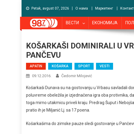
Petak, avgust 07, 2026
О нама
Маркетинг
Контакт
ВЕСТИ
ЕКОНОМИЈА
ПОЛ
KOŠARKAŠI DOMINIRALI U VR
PANČEVU
APATIN
KOŠARKA
SPORT
VESTI
09.12.2016.
Čedomir Milojević
Košarkaši Dunava su na gostovanju u Vrbasu savladali domać
poluvreme obeležila je izjednačena igra oba protivnika, da
toga mirno utakmicu priveli kraju. Predrag Šuput i Nebojša
pratio ih je Miljanić Lj. sa 17 poena.
Košarkašima do zimske pauze sledi gostovanje u Pančevu 