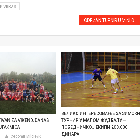
K VRBAS
ODRŽAN TURNIR U MINI ODBOJCI UČENICA OŠ “ŽARKO ZRENJANIN”
ВЕЛИКО ИНТЕРЕСОВАЊЕ ЗА ЗИМСК
IVAN ZA VIKEND, DANAS
ТУРНИР У МАЛОМ ФУДБАЛУ –
UTAKMICA
ПОБЕДНИЧКОЈ ЕКИПИ 200.000
ДИНАРА
.
Čedomir Milojević