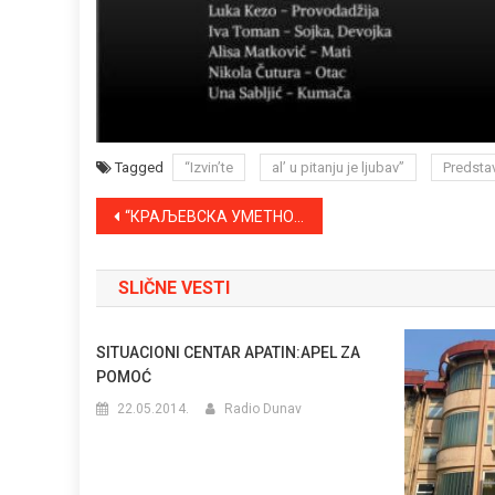
Tagged
“Izvin’te
al’ u pitanju je ljubav”
Predsta
Kretanje
“КРАЉЕВСКА УМЕТНОСТ” ВЕЛИМИРА БАТЕ ЖУГИЋА У ГРАДСКОМ МУЗЕЈУ СОМБОР
članka
SLIČNE VESTI
SITUACIONI CENTAR APATIN:APEL ZA
POMOĆ
22.05.2014.
Radio Dunav