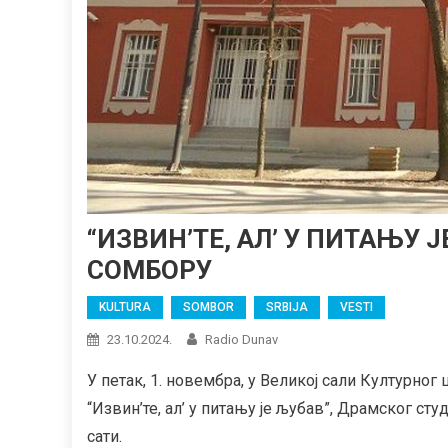
“ИЗВИН’ТЕ, АЛ’ У ПИТАЊУ Ј
СОМБОРУ
KULTURA
SOMBOR
SRBIJA
VESTI
23.10.2024.
Radio Dunav
У петак, 1. новембра, у Великој сали Културног
“Извин’те, ал’ у питању је љубав”, Драмског сту
сати.