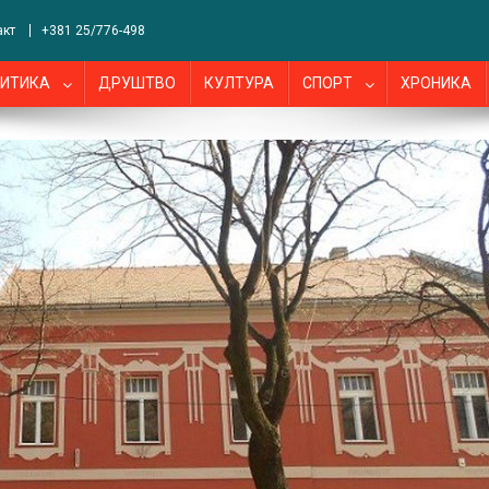
акт
+381 25/776-498
ИТИКА
ДРУШТВО
КУЛТУРА
СПОРТ
ХРОНИКА