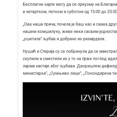
Бесплатне карте могу да се преузму на Благајни
а четвртком, петком и суботом од 15.00 до 20.00
„Ова наша прича, почела је баш као и свака дру
нашем комшилуку, живе неки сасвим једноставн
„ушетала” љубав и добрано их размрдала…
Нушић и Стерија су се побринули да се маестра
скупили и сместили их у то на први поглед иди
ларма настаје због љубави. Двориштем дефилују
министарка”, „Сумњиво лице”, „Покондирена тикв