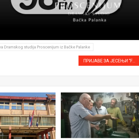
va Dramskog studija Proscenijum iz Bačke Palanke
ПРИЈАВЕ ЗА ЈЕСЕЊИ “FEEDER CUP” У АПАТИНУ