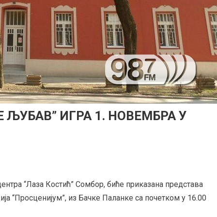
Е ЉУБАВ” ИГРА 1. НОВЕМБРА У
 центра “Лаза Костић” Сомбор, биће приказана представа
дија “Просценијум”, из Бачке Паланке са почетком у 16.00