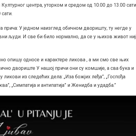
 Културног центра, уторком и средом од 10.00 до 13.00 сати
 сати.
га прича: У једном наизглед обичном дворишту, ту негде у
и људи. И све би било нормално, да се у њихов живот ниј
лно опишу односе и карактере ликова , а ми смо све њих
лично двориште У нашој причи они су комшије, а сва бука и
 ликови из следећих дела: „Иза божјих леђа”, „Госпођа
а”, „Симпатија и антипатија” и Женидба и удадба.”