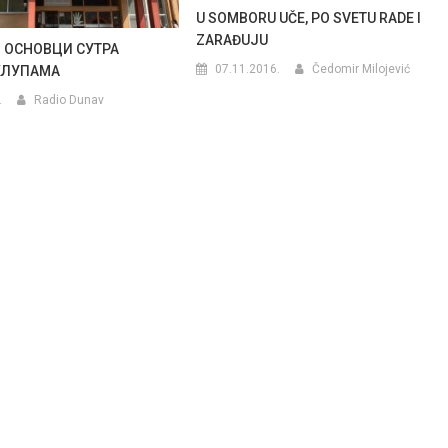
U SOMBORU UČE, PO SVETU RADE I
ZARAĐUJU
 ОСНОВЦИ СУТРА
07.11.2016.
Čedomir Milojević
КЛУПАМА
.
Radio Dunav