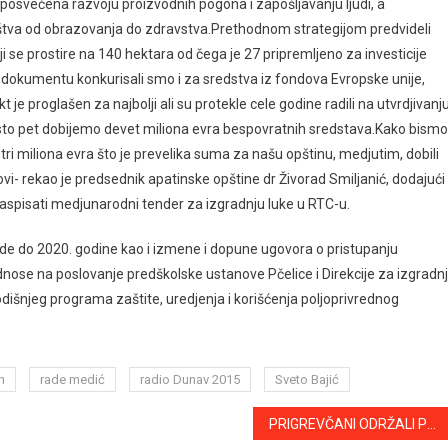
osvećena razvoju proizvodnih pogona i zapošljavanju ljudi, a
štva od obrazovanja do zdravstva.Prethodnom strategijom predvideli
i se prostire na 140 hektara od čega je 27 pripremljeno za investicije
dokumentu konkurisali smo i za sredstva iz fondova Evropske unije,
je proglašen za najbolji ali su protekle cele godine radili na utvrdjivanj
mesto pet dobijemo devet miliona evra bespovratnih sredstava.Kako bismo
ri miliona evra što je prevelika suma za našu opštinu, medjutim, dobili
vi- rekao je predsednik apatinske opštine dr Živorad Smiljanić, dodajući
 raspisati medjunarodni tender za izgradnju luke u RTC-u.
mlade do 2020. godine kao i izmene i dopune ugovora o pristupanju
nose na poslovanje predškolske ustanove Pčelice i Direkcije za izgradn
dišnjeg programa zaštite, uredjenja i korišćenja poljoprivrednog
n
rade medić
radio Dunav 2015
Sveto Bajić
PRIGREVČANI ODRŽALI POKLADE