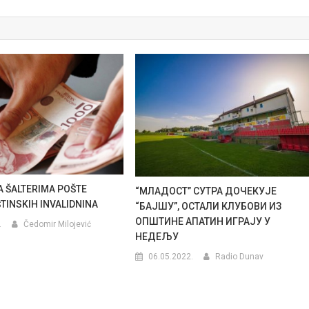
A ŠALTERIMA POŠTE
“МЛАДОСТ” СУТРА ДОЧЕКУЈЕ
TINSKIH INVALIDNINA
“БАЈШУ”, ОСТАЛИ КЛУБОВИ ИЗ
ОПШТИНЕ АПАТИН ИГРАЈУ У
.
Čedomir Milojević
НЕДЕЉУ
06.05.2022.
Radio Dunav