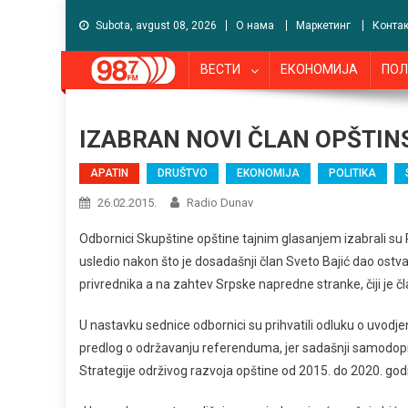
Subota, avgust 08, 2026
О нама
Маркетинг
Контак
ВЕСТИ
ЕКОНОМИЈА
ПОЛ
IZABRAN NOVI ČLAN OPŠTIN
APATIN
DRUŠTVO
EKONOMIJA
POLITIKA
26.02.2015.
Radio Dunav
Odbornici Skupštine opštine tajnim glasanjem izabrali s
usledio nakon što je dosadašnji član Sveto Bajić dao ostvak
privrednika a na zahtev Srpske napredne stranke, čiji je čl
U nastavku sednice odbornici su prihvatili odluku o uvodje
predlog o održavanju referenduma, jer sadašnji samodoprin
Strategije održivog razvoja opštine od 2015. do 2020. god