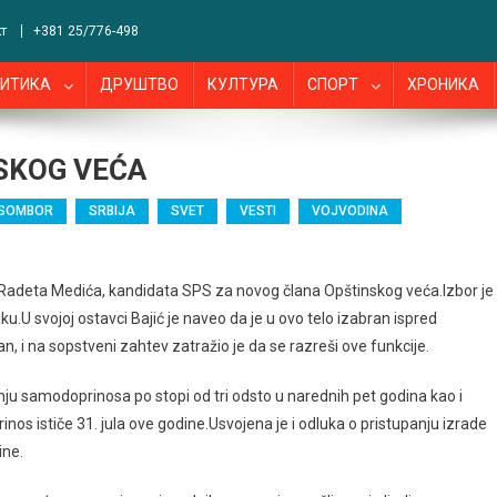
т
+381 25/776-498
ИТИКА
ДРУШТВО
КУЛТУРА
СПОРТ
ХРОНИКА
SKOG VEĆA
SOMBOR
SRBIJA
SVET
VESTI
VOJVODINA
u Radeta Medića, kandidata SPS za novog člana Opštinskog veća.Izbor je
u.U svojoj ostavci Bajić je naveo da je u ovo telo izabran ispred
an, i na sopstveni zahtev zatražio je da se razreši ove funkcije.
nju samodoprinosa po stopi od tri odsto u narednih pet godina kao i
os ističe 31. jula ove godine.Usvojena je i odluka o pristupanju izrade
ine.