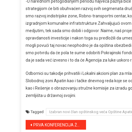
-U narednom petogodišnjem periodu najveća pažnja biće p
strategijom će biti obuhvaćen razvoj svih segmenata dru
smo razvoj indistrijske zone, Robno-transportni centar, koj
izgradnjom komunalne infratstrukture.Zahvaljujući ovom 
medjutim, tek sada smo dobili i odgovor .Naime, naš projekt 
opravdanosti investicije i nakon toga su predložili da u
mogli povući taj novac neophodno je da opština obezbedi t
smo potvrdu da će pola te sume odobriti Pokrajinski fondo
da je sada već izvesno i to da će Agencija za luke uskoro
Odbornici su takodje prihvatili i Lokalni akcioni plan za 
Slobodnoj zoni Apatin kao i tačke dnevnog reda koje se od
kao i Rešenje o obrazovanju stručne komisije za izradu go
zemljišta u državnoj svojini.
Tagged
Izabran novi član opštinskog veća Opštine Apati
Kretanje
PRVA KONFERENCIJA ŽENSKE ODBORNIČKE MREŽE SKUPŠTINE GRADA SOMBORA