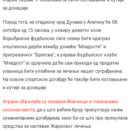
за донације.
Поред тога, на стадиону крај Дунава у Апатину ће 08.
октобра од 15 часова, у оквиру деветог кола
Војвођанске фудбалске лиге север бити одигран
општински дерби између домаће “Младости” и
пригревачког “Братсва”, а управа Фудбалског клуба
“Младост” је одлучила да ће сви приходи од продатих
улазница бити уплаћени за лечење нашег суграђанина.
На оовом спортском догађају ће такође бити постављене
и кутије за донације.
Играчи оба клуба су позвали Апатинце и становнике
околних места
, да у што већем броју присуствују овим
хуманитарним догађајима, како би се што пре прикупила
средства за наставак Жарковог лечења.