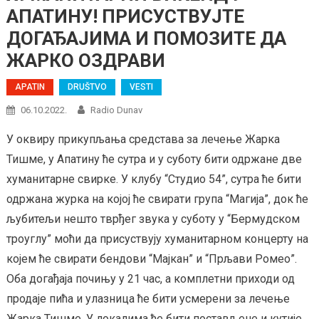
АПАТИНУ! ПРИСУСТВУЈТЕ
ДОГАЂАЈИМА И ПОМОЗИТЕ ДА
ЖАРКО ОЗДРАВИ
APATIN
DRUŠTVO
VESTI
06.10.2022.
Radio Dunav
У оквиру прикупљања средстава за лечење Жарка
Тишме, у Апатину ће сутра и у суботу бити одржане две
хуманитарне свирке. У клубу “Студио 54”, сутра ће бити
одржана журка на којој ће свирати група “Магија”, док ће
љубитељи нешто тврђег звука у суботу у “Бермудском
троуглу” моћи да присуствују хуманитарном концерту на
којем ће свирати бендови “Мајкан” и “Прљави Ромео”.
Оба догађаја почињу у 21 час, а комплетни приходи од
продаје пића и улазница ће бити усмерени за лечење
Жарка Тишме. У локалима ће бити постављене и кутије