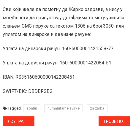
Сви који желе да помогну да Жарко оздрави, а нису у
могућности да присуствују догађајима то могу учинити
слањем СМС поруке са текстом 1306 на број 3030, или
уплатом на динарске и девизне рачуне:
Уплата на динарски рачун: 160-6000001421558-77
Уплата на девизни рачун: 160-6000001422084-51
IBAN: RS35160600000142208451
SWIFT/BIC: DBDBRSBG
Tagged
apatin
humanitarne svirke
za žarka
Kretanje
СУТРА У ЦЕНТРУ АПАТИНА “ДЕЧИЈА ПИЈАЦА” И “САЈАМ СПОРТА”
ТРОЈЕ ПОВРЕЂЕНИХ У САОБРАЋАЈKИ НА ПУТУ СВИЛОЈЕВО-АПАТИН